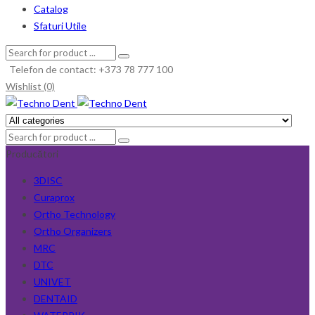
Catalog
Sfaturi Utile
Telefon de contact: +373 78 777 100
Wishlist (0)
Producători
3DISC
Curaprox
Ortho Technology
Ortho Organizers
MRC
DTC
UNIVET
DENTAID