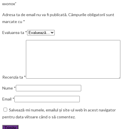
кнопок”
Adresa ta de email nu va fi publicată.
Câmpurile obligatorii sunt
marcate cu
*
Evaluarea ta
*
Recenzia ta
*
Nume
*
Email
*
Salvează-mi numele, emailul și site-ul web în acest navigator
pentru data viitoare când o să comentez.