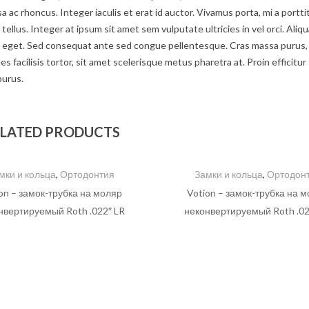
c rhoncus. Integer iaculis et erat id auctor. Vivamus porta, mi a portti
tellus. Integer at ipsum sit amet sem vulputate ultricies in vel orci. Aliq
um eget. Sed consequat ante sed congue pellentesque. Cras massa purus,
s facilisis tortor, sit amet scelerisque metus pharetra at. Proin efficitur
purus.
LATED PRODUCTS
мки и кольца
,
Ортодонтия
Замки и кольца
,
Ортодон
on – замок-трубка на моляр
Votion – замок-трубка на 
нвертируемый Roth .022″ LR
неконвертируемый Roth .02