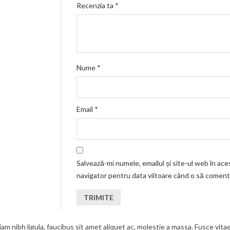
Recenzia ta
*
Nume
*
Email
*
Salvează-mi numele, emailul și site-ul web în ace
navigator pentru data viitoare când o să coment
am nibh ligula, faucibus sit amet aliquet ac, molestie a massa. Fusce vita