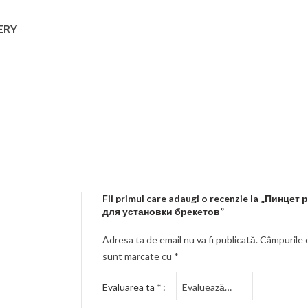
Bluza medicala barbati Dickies Balance
DK845
ERY
Folii termoformare Zendur
650,00
MDL
0,76 mm, 1 mm
Pantaloni Medicali Antimicrobieni
Cherokee Slim cu Talie Joasă – Infinity
550,00
MDL
Fii primul care adaugi o recenzie la „Пинцет
для установки брекетов”
Adresa ta de email nu va fi publicată.
Câmpurile o
sunt marcate cu
*
Evaluarea ta
*