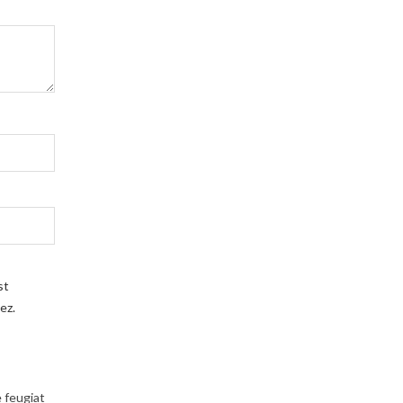
st
ez.
e feugiat