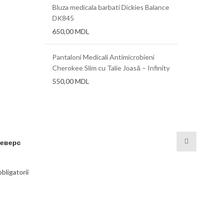
Bluza medicala barbati Dickies Balance
DK845
a 0,625 mm,
Folii term
650,00
MDL
0,76 mm, 1
Pantaloni Medicali Antimicrobieni
Cherokee Slim cu Talie Joasă – Infinity
550,00
MDL
 реверс
bligatorii