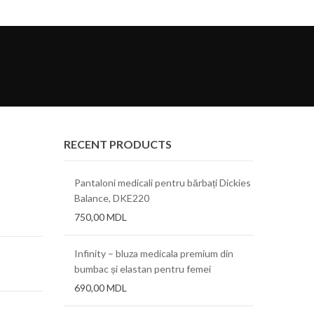
RECENT PRODUCTS
tch, Cherokee
Pantaloni medicali pentru bărbați Dickies
Bluza medic
Balance, DKE220
Infinity
750,00
MDL
550,00
MD
ra FLX 0.76mm
Infinity – bluza medicala premium din
Folii term
bumbac și elastan pentru femei
690,00
MDL
ra AT 0.38mm
Folii term
(.015″)x12