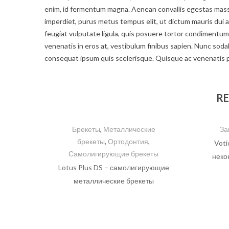
enim, id fermentum magna. Aenean convallis egestas massa a
imperdiet, purus metus tempus elit, ut dictum mauris dui a 
feugiat vulputate ligula, quis posuere tortor condiment
venenatis in eros at, vestibulum finibus sapien. Nunc sodale
consequat ipsum quis scelerisque. Quisque ac venenatis 
RE
Брекеты
,
Металлические
За
брекеты
,
Ортодонтия
,
Voti
Самолигирующие брекеты
неко
Lotus Plus DS – самолигирующие
металлические брекеты