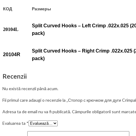
КОД
Размеры
Split Curved Hooks – Left Crimp .022x.025 (2
20104L
pack)
Split Curved Hooks – Right Crimp .022x.025 (
20104R
pack)
Recenzii
Nu există recenzii până acum.
Fii primul care adaugi o recenzie la „Стопор с крючком для дуги Crimpa
Adresa ta de email nu va fi publicată.
Câmpurile obligatorii sunt marcat
Evaluarea ta
*