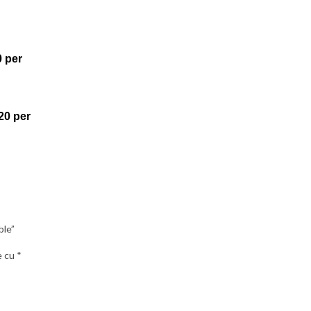
0 per
20 per
ble”
e cu
*