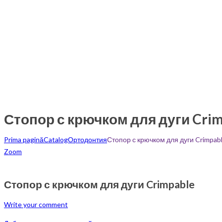
Стопор с крючком для дуги Cri
Prima pagină
Catalog
Ортодонтия
Стопор с крючком для дуги Crimpab
Zoom
Стопор с крючком для дуги Crimpable
Write your comment