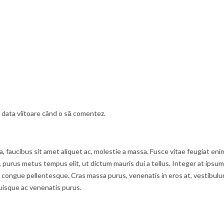
u data viitoare când o să comentez.
ula, faucibus sit amet aliquet ac, molestie a massa. Fusce vitae feugiat 
t, purus metus tempus elit, ut dictum mauris dui a tellus. Integer at ipsum
ongue pellentesque. Cras massa purus, venenatis in eros at, vestibulum f
uisque ac venenatis purus.