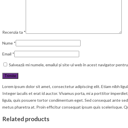
Recenzia ta
*
Nume
*
Email
*
Salvează-mi numele, emailul și site-ul web în acest navigator pentr
Lorem ipsum dolor sit amet, consectetur adipiscing elit. Etiam nibh lig
Integer iaculis et erat id auctor. Vivamus porta, mi a porttitor imperdie
ligula, quis posuere tortor condimentum eget. Sed consequat ante sed c
metus pharetra at. Proin efficitur consequat ipsum quis scelerisque. Q
Related products