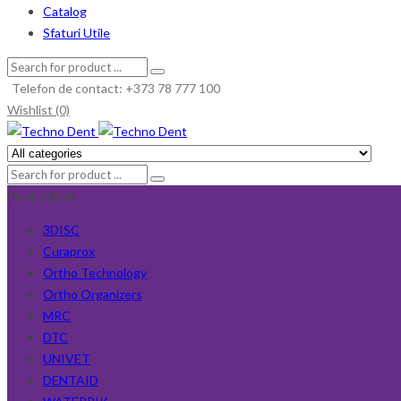
Catalog
Sfaturi Utile
Telefon de contact: +373 78 777 100
Wishlist (0)
Producători
3DISC
Curaprox
Ortho Technology
Ortho Organizers
MRC
DTC
UNIVET
DENTAID