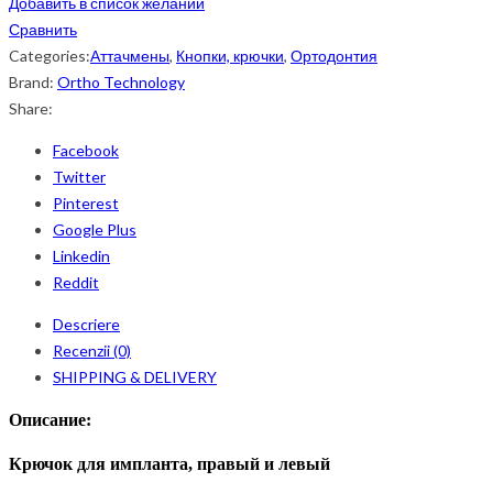
Добавить в список желаний
Сравнить
Categories:
Аттачмены
,
Кнопки, крючки
,
Ортодонтия
Brand:
Ortho Technology
Share:
Facebook
Twitter
Pinterest
Google Plus
Linkedin
Reddit
Descriere
Recenzii (0)
SHIPPING & DELIVERY
Описание:
К
рючок для импланта, правый и левый