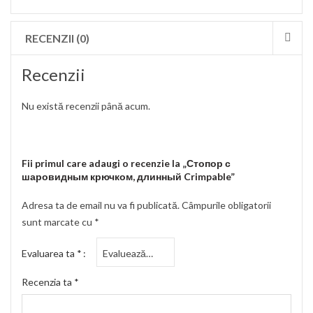
RECENZII (0)
Recenzii
Nu există recenzii până acum.
Fii primul care adaugi o recenzie la „Стопор с
шаровидным крючком, длинный Crimpable”
Adresa ta de email nu va fi publicată.
Câmpurile obligatorii
sunt marcate cu
*
Evaluarea ta
*
Recenzia ta
*