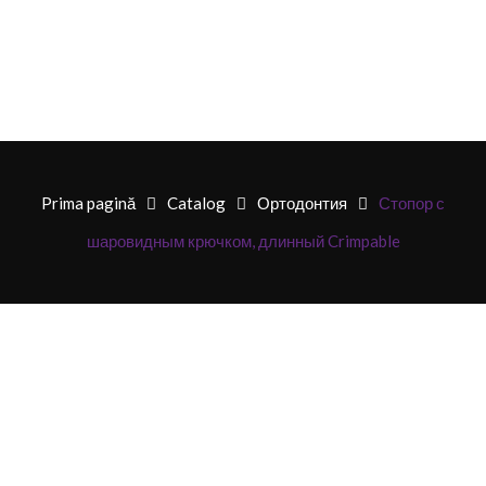
Prima pagină
Catalog
Ортодонтия
Стопор с
шаровидным крючком, длинный Crimpable