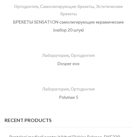
Ортодонтия
,
Самолигирующие брекеты
,
Эстетические
брекеты
БРЕКЕТЫ SENSATION самолигирующие керамические
(набор 20 штук)
Лаборатория
,
Ортодонтия
Dosper evo
Лаборатория
,
Ортодонтия
Polymax 5
RECENT PRODUCTS
Pantaloni medicali pentru bărbați Dickies Balance, DKE220