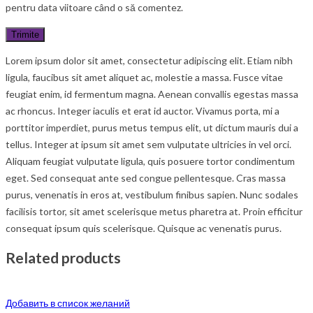
pentru data viitoare când o să comentez.
Lorem ipsum dolor sit amet, consectetur adipiscing elit. Etiam nibh
ligula, faucibus sit amet aliquet ac, molestie a massa. Fusce vitae
feugiat enim, id fermentum magna. Aenean convallis egestas massa
ac rhoncus. Integer iaculis et erat id auctor. Vivamus porta, mi a
porttitor imperdiet, purus metus tempus elit, ut dictum mauris dui a
tellus. Integer at ipsum sit amet sem vulputate ultricies in vel orci.
Aliquam feugiat vulputate ligula, quis posuere tortor condimentum
eget. Sed consequat ante sed congue pellentesque. Cras massa
purus, venenatis in eros at, vestibulum finibus sapien. Nunc sodales
facilisis tortor, sit amet scelerisque metus pharetra at. Proin efficitur
consequat ipsum quis scelerisque. Quisque ac venenatis purus.
Related products
Добавить в список желаний