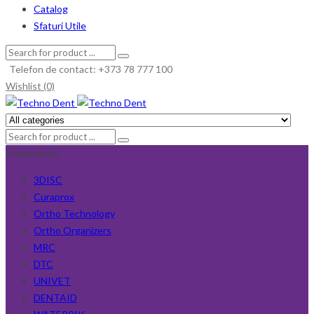
Catalog
Sfaturi Utile
Telefon de contact: +373 78 777 100
Wishlist (0)
Producători
3DISC
Curaprox
Ortho Technology
Ortho Organizers
MRC
DTC
UNIVET
DENTAID