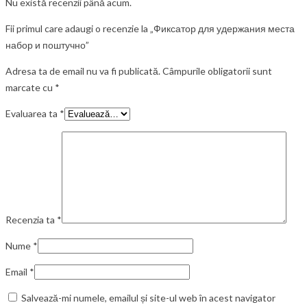
Nu există recenzii până acum.
Fii primul care adaugi o recenzie la „Фиксатор для удержания места
набор и поштучно”
Adresa ta de email nu va fi publicată.
Câmpurile obligatorii sunt
marcate cu
*
Evaluarea ta
*
Recenzia ta
*
Nume
*
Email
*
Salvează-mi numele, emailul și site-ul web în acest navigator