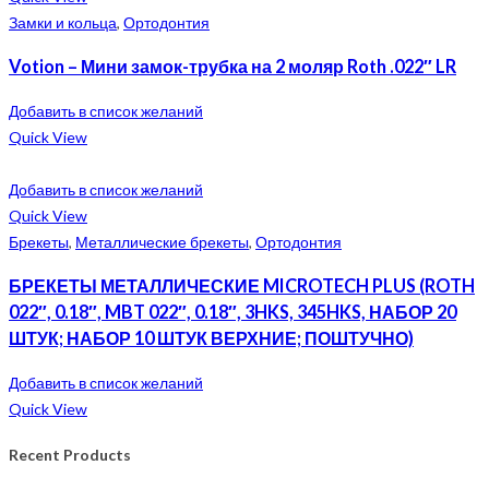
Замки и кольца
,
Ортодонтия
Votion – Мини замок-трубка на 2 моляр Roth .022″ LR
Добавить в список желаний
Quick View
Добавить в список желаний
Quick View
Брекеты
,
Металлические брекеты
,
Ортодонтия
БРЕКЕТЫ МЕТАЛЛИЧЕСКИЕ MICROTECH PLUS (ROTH
022″, 0.18″, MBT 022″, 0.18″, 3HKS, 345HKS, НАБОР 20
ШТУК; НАБОР 10 ШТУК ВЕРХНИЕ; ПОШТУЧНО)
Добавить в список желаний
Quick View
Recent Products