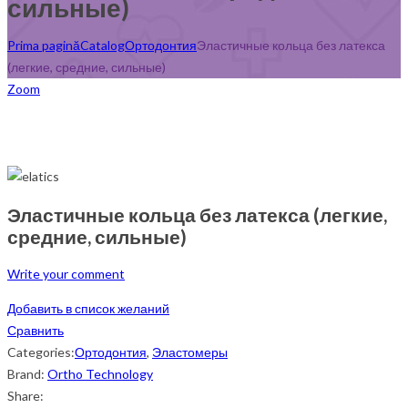
сильные)
Prima pagină
Catalog
Ортодонтия
Эластичные кольца без латекса
(легкие, средние, сильные)
Zoom
Эластичные кольца без латекса (легкие,
средние, сильные)
Write your comment
Добавить в список желаний
Сравнить
Categories:
Ортодонтия
,
Эластомеры
Brand:
Ortho Technology
Share: