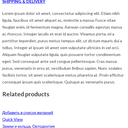
SHIPPING & DELIVERY
Lorem ipsum dolor sit amet, consectetur adipiscing elit. Etiam nibh
ligula, faucibus sit amet aliquet ac, molestie a massa. Fusce vitae
feugiat enim, id fermentum magna. Aenean convallis egestas massa
ac rhoncus. Integer iaculis et erat id auctor. Vivamus porta, mi a
porttitor imperdiet, purus metus tempus elit, ut dictum mauris dui a
tellus. Integer at ipsum sit amet sem vulputate ultricies in vel orci.
Aliquam feugiat vulputate ligula, quis posuere tortor condimentum
eget. Sed consequat ante sed congue pellentesque. Cras massa
purus, venenatis in eros at, vestibulum finibus sapien. Nunc sodales
facilisis tortor, sit amet scelerisque metus pharetra at. Proin efficitur
consequat ipsum quis scelerisque. Quisque ac venenatis purus.
Related products
Добавить в список желаний
Quick View
Замки и кольца
,
Ортодонтия