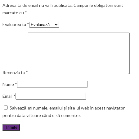
Adresa ta de email nu va fi publicată.
Câmpurile obligatorii sunt
marcate cu
*
Evaluarea ta
*
Recenzia ta
*
Nume
*
Email
*
Salvează-mi numele, emailul și site-ul web în acest navigator
pentru data viitoare când o să comentez.