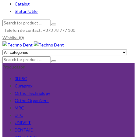
Catalog
Sfaturi Utile
Telefon de contact: +373 78 777 100
Wishlist (0)
Producători
3DISC
Curaprox
Ortho Technology
Ortho Organizers
MRC
DTC
UNIVET
DENTAID