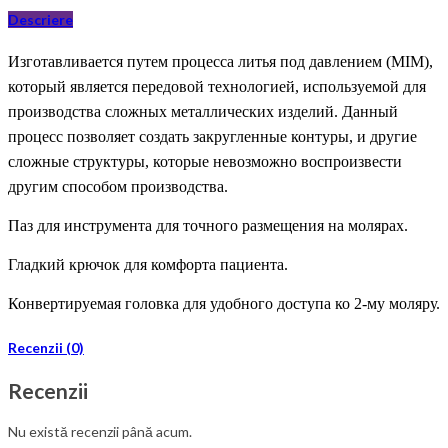
Descriere
И
зготавливается
путем
процесса литья под давлением (MIM),
который является передовой технологией, используемой для
производства сложных металлических изделий.
Данный
процесс позволяет создать
закругленные контуры, и другие
сложные структуры, которые
невозможно воспроизвести
другим способом производства
.
П
аз
для инструмента
для точного
размещения на молярах.
Гладкий крючок для комфорта пациента.
Конвертируемая
головка
для удоб
ного доступа ко
2-
му
моляр
у.
Recenzii (0)
Recenzii
Nu există recenzii până acum.