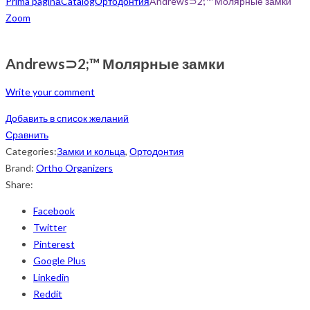
Prima pagină
Catalog
Ортодонтия
Andrews⊃2;™ Молярные замки
Zoom
Andrews⊃2;™ Молярные замки
Write your comment
Добавить в список желаний
Сравнить
Categories:
Замки и кольца
,
Ортодонтия
Brand:
Ortho Organizers
Share:
Facebook
Twitter
Pinterest
Google Plus
Linkedin
Reddit