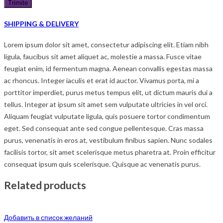
SHIPPING & DELIVERY
Lorem ipsum dolor sit amet, consectetur adipiscing elit. Etiam nibh
ligula, faucibus sit amet aliquet ac, molestie a massa. Fusce vitae
feugiat enim, id fermentum magna. Aenean convallis egestas massa
ac rhoncus. Integer iaculis et erat id auctor. Vivamus porta, mi a
porttitor imperdiet, purus metus tempus elit, ut dictum mauris dui a
tellus. Integer at ipsum sit amet sem vulputate ultricies in vel orci.
Aliquam feugiat vulputate ligula, quis posuere tortor condimentum
eget. Sed consequat ante sed congue pellentesque. Cras massa
purus, venenatis in eros at, vestibulum finibus sapien. Nunc sodales
facilisis tortor, sit amet scelerisque metus pharetra at. Proin efficitur
consequat ipsum quis scelerisque. Quisque ac venenatis purus.
Related products
Добавить в список желаний