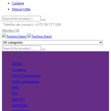
Catalog
Sfaturi Utile
Telefon de contact: +373 78 777 100
Wishlist (0)
Producători
3DISC
Curaprox
Ortho Technology
Ortho Organizers
MRC
DTC
UNIVET
DENTAID