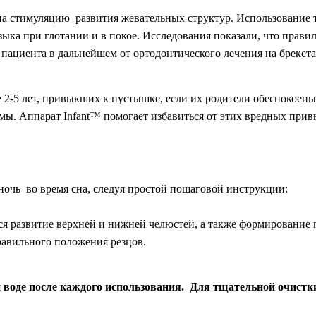
на
стимуляцию
развития жевательных структур. Использование 
ыка при глотании и в покое. Исследования показали, что прав
 пациента в дальнейшем от ортодонтического лечения на брекета
те 2-5 лет, привыкших к пустышке, если их родители обеспокоен
емы. Аппарат Infant™ помогает избавиться от этих вредных прив
 ночь во время сна, следуя простой пошаговой инструкции:
ся развитие верхней и нижней челюстей, а также формирование 
равильного положения резцов.
 воде после каждого использования. Для тщательной очистк