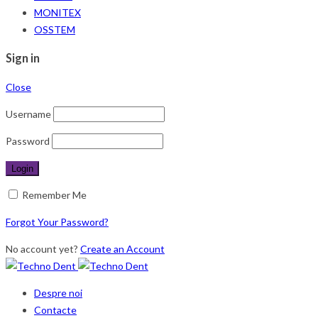
MONITEX
OSSTEM
Sign in
Close
Username
Password
Remember Me
Forgot Your Password?
No account yet?
Create an Account
Despre noi
Contacte