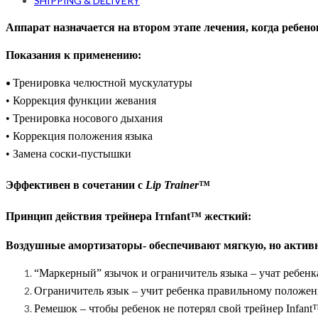
SHIPPING & DELIVERY
Аппарат назначается на втором этапе лечения, когда ребен
Показания к применению:
•
Тренировка челюстной мускулатуры
• Коррекция функции жевания
• Тренировка носового дыхания
• Коррекция положения языка
• Замена соски-пустышки
Эффективен в сочетании с
Lip Trainer
™
Принцип действия трейнера Iт
nfant
™ жесткий:
Воздушные амортизаторы- обеспечивают мягкую, но актив
“Маркерный” язычок и ограничитель языка – учат ребен
Ограничитель язык – учит ребенка правильному положени
Ремешок – чтобы ребенок не потерял свой трейнер Infant