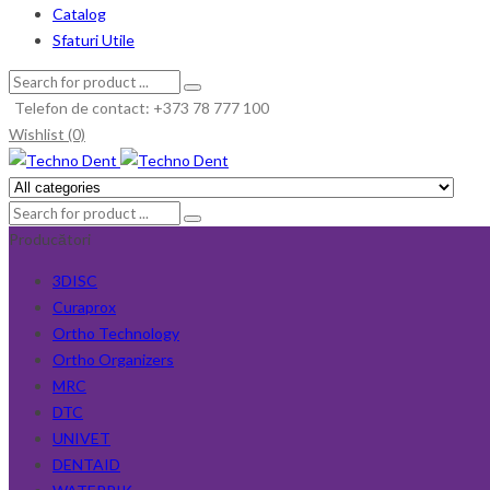
Catalog
Sfaturi Utile
Telefon de contact: +373 78 777 100
Wishlist (0)
Producători
3DISC
Curaprox
Ortho Technology
Ortho Organizers
MRC
DTC
UNIVET
DENTAID