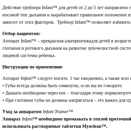
Действие трейнера Infant™ для детей от 2 до 5 лет направлено 
носовой тип дыхания и вырабатывает правильное положение яз
зависит от этих факторов. Трейнер Infant™ позволяет избавить
Отбор пациентов:
Аппарат Infant™ – прекрасная альтернативадля детей в возрас
глотания и ротового дыхания на развитие зубочелюстной сист
лицевой системы ребенка.
Инструкция по применению
Аппарат
Infant
™ следует носить 1 час ежедневно, а также всю
• Губы всегда должны быть сомкнуты, если вы не говорите.
• Дышать необходимо через нос – благодаря этому нормализует
• При глотании губы не должны напрягаться – это важно для п
Уход за аппаратом
Infant Trainer™
Аппарат
Infant
™ необходимо промывать в теплой проточной
использовать растворимые таблетки Myoclean™.