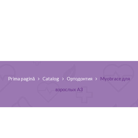
Prima pagină
Catalog
Ортодонтия
Myobrace для
взрослых A3