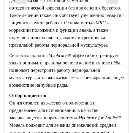
детей, доказав эффективность методов
ортодонтической коррекции без применения брекетов.
Такое лечение также способствует улучшению развития
лицевого скелета ребенка. Основа метода
MRC
–
коррекции положения и функции языка, а также
нормализация носового дыхания и тренировка
правильной работы периоральной мускулатуры.
Система аппаратов
Myobrace
® эффективно тренирует
язык принимать правильное положение в куполе нёба,
позволяет перестроить работу периоральной
мускулатуры, а также оказывает легкое выравнивающее
воздействие на зубные ряды.
Отбор пациентов
Он изготовлен из жесткого полиуретана и
предназначен для использования в качестве
завершающего аппарата системы
Myobrace for Adults
™.
Модель подходит для лечения дизокклюзий средней
тяжести, а также завершения выравнивания зубных