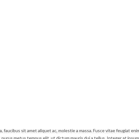
ula, faucibus sit amet aliquet ac, molestie a massa. Fusce vitae feugiat 
t, purus metus tempus elit, ut dictum mauris dui a tellus. Integer at ipsum