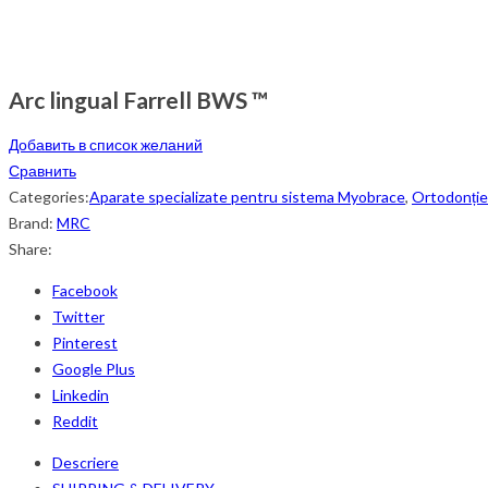
Arc lingual Farrell BWS ™
Добавить в список желаний
Сравнить
Categories:
Aparate specializate pentru sistema Myobrace
,
Ortodonție
Brand:
MRC
Share:
Facebook
Twitter
Pinterest
Google Plus
Linkedin
Reddit
Descriere