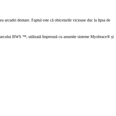
 arcadei dentare. Faptul este că obiceiurile vicioase duc la lipsa de
unea arcului BWS ™, utilizată împreună cu anumite sisteme Myobrace® și