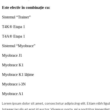
Este efectiv în combinație cu:
Sistemul “Trainer”
T4K® Etapa 1
T4A® Etapa 1
Sistemul “Myobrace”
Myobrace J1
Myobrace K1
Myobrace K1 lățime
Myobrace i-3N
Myobrace A1
Lorem ipsum dolor sit amet, consectetur adipiscing elit. Etiam nibh lig
Integer iaculis et erat id auctor. Vivamus porta, mi a porttitor imperdie