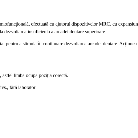
miofuncțională, efectuată cu ajutorul dispozitivelor MRC, cu expansiunea
 la dezvoltarea insuficienta a arcadei dentare superioare.
ectat pentru a stimula în continuare dezvoltarea arcadei dentare. Acți
 astfel limba ocupa poziția corectă.
vs., fără laborator