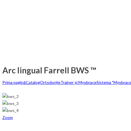
Arc lingual Farrell BWS ™
Prima pagină
Catalog
Ortodonție
Trainer și Myobrace
Sistema "Myobrace
Zoom