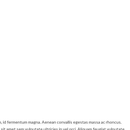
enim, id fermentum magna. Aenean convallis egestas massa ac rhoncus.
 sit amet sem vulputate ultricies in vel orci. Aliquam feugiat vulputate