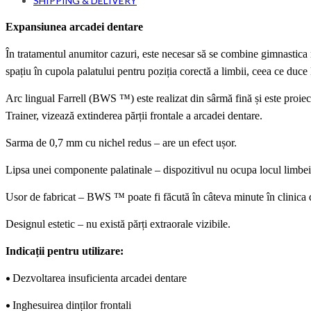
SHIPPING & DELIVERY
Expansiunea arcadei dentare
În tratamentul anumitor cazuri, este necesar să se combine gimnastica 
spațiu în cupola palatului pentru poziția corectă a limbii, ceea ce duce
Arc lingual Farrell (BWS ™) este realizat din sârmă fină și este proi
Trainer, vizează extinderea părții frontale a arcadei dentare.
Sarma de 0,7 mm cu nichel redus – are un efect ușor.
Lipsa unei componente palatinale – dispozitivul nu ocupa locul limbei,
Usor de fabricat – BWS ™ poate fi făcută în câteva minute în clinica d
Designul estetic – nu există părți extraorale vizibile.
Indicații pentru utilizare:
•
Dezvoltarea insuficienta arcadei dentare
•
Inghesuirea dinților frontali