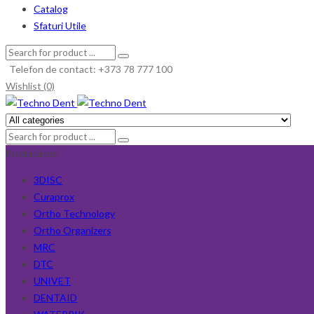
Catalog
Sfaturi Utile
Telefon de contact: +373 78 777 100
Wishlist (0)
Producători
3DISC
Curaprox
Ortho Technology
Ortho Organizers
MRC
DTC
UNIVET
DENTAID