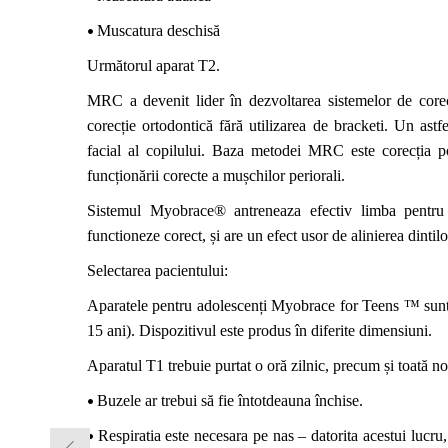
•
Muscatura deschisă
Următorul aparat T2.
MRC a devenit lider în dezvoltarea sistemelor de core
corecție ortodontică fără utilizarea de
bracketi
. Un astfe
facial al copilului. Baza metodei MRC este corecția poz
funcționării corecte a mușchilor periorali.
Sistemul Myobrace®
an
tren
eaza
efectiv limba pentru 
functioneze corect
, și are un efect
usor de alinierea
dintilo
Selectarea pacientului:
Aparatele pentru adolescenți Myobrace for Teens ™ sunt
15 ani). Dispozitivul este produs în diferite dimensiuni.
Aparatul T1 trebuie purtat o oră zilnic, precum și toată n
•
Buzele ar trebui să fie întotdeauna închise.
•
Respiratia este necesara pe nas – datorita acestui lucru