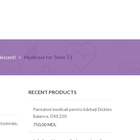
lescenti
Myobrace for Teens T1
RECENT PRODUCTS
tch, Cherokee
Pantaloni medicali pentru bărbați Dickies
Bluza medic
Balance, DKE220
Infinity
todonție
,
750,00
MDL
550,00
MD