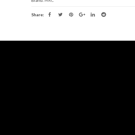
Brand:
MRC
Infinity – bluza medicala premium din
Folii termoformare Zendu
bumbac și elastan pentru femei
Share:
690,00
MDL
Folii termoformare Zendu
(.015″)x125mm
Bluza medicala barbati Dickies Balance
DK845
Folii termoformare Zendur
650,00
MDL
0,76 mm, 1 mm
Pantaloni Medicali Antimicrobieni
Cherokee Slim cu Talie Joasă – Infinity
550,00
MDL