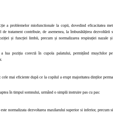
cție a problemelor
miofunctionale
la copii, dovedind eficacitatea me
l de tratament contribuie, de asemenea, la îmbunătățirea dezvoltării s
iției și funcției limbii, precum și normalizarea respirației nazale ș
a lua poziția corectă în cupola palatului, permițând mușchi
lor
per
r
.
 cele mai eficiente după ce
la
copilul a
erupt
majoritatea dinților perma
oaptea în timpul somnului, urmând o simplă instruire pas cu pas:
, este normalizata dezvoltarea maxilarului superior si inferior, precum s