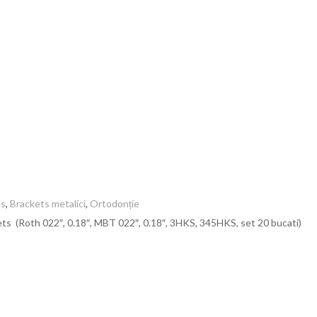
ts
,
Brackets metalici
,
Ortodonție
ts (Roth 022″, 0.18″, MBT 022″, 0.18″, 3HKS, 345HKS, set 20 bucati)