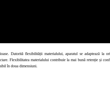
cioase. D
atorită flexibilității materialului,
aparatul
se adaptează la o
ctare. Flexibilitatea materialului contribuie la mai bună retenție și con
nibil în
doua
dimensiuni.