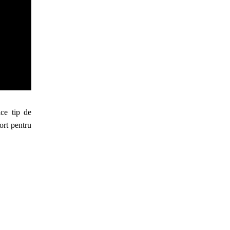
rice
tip de
fort pentru