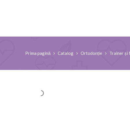
Prima pagină
Catalog
Ortodonție
Trainer ș