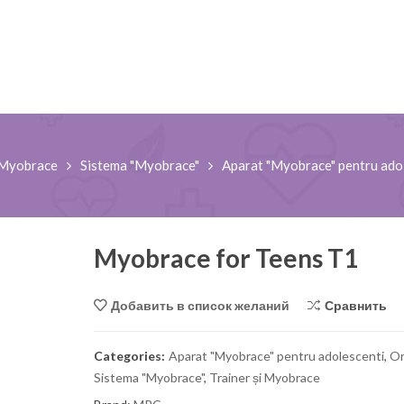
i Myobrace
Sistema "Myobrace"
Aparat "Myobrace" pentru ado
Myobrace for Teens T1
Сравнить
Добавить в список желаний
Pantaloni medicali pentru bărbați Dickies
Bluza medicala dama, stre
Balance, DKE220
Infinity
Categories:
Aparat "Myobrace" pentru adolescenti
,
Or
750,00
MDL
550,00
MDL
Sistema "Myobrace"
,
Trainer și Myobrace