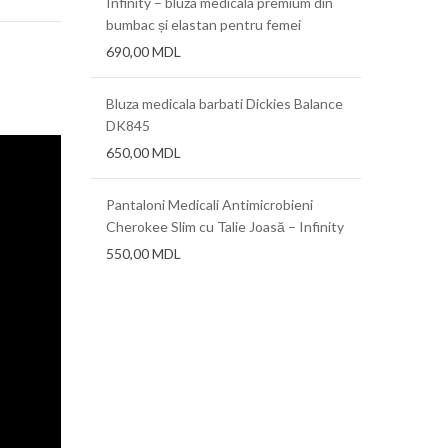
ra FLX 0.76mm
Infinity – bluza medicala premium din
Folii term
bumbac și elastan pentru femei
690,00
MDL
ra AT 0.38mm
Folii term
(.015″)x12
Bluza medicala barbati Dickies Balance
DK845
a 0,625 mm,
Folii term
650,00
MDL
0,76 mm, 1
Pantaloni Medicali Antimicrobieni
Cherokee Slim cu Talie Joasă – Infinity
550,00
MDL