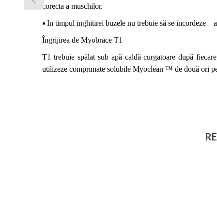
corecta a muschilor.
•
In timpul inghitirei
buzele nu
trebuie să se
incordeze
– a
Îngrijirea de Myobrace T1
T1 trebuie spălat
sub
apă caldă
curgatoare
după fiecare
utilizeze comprimate solubile Myoclean ™ de două ori p
RE