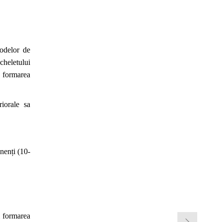
todelor de
cheletului
i formarea
iorale
sa
nenți (10-
i formarea