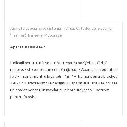
Aparate specializate sistema Trainer
,
Ortodonție
,
Sistema
"Trainer"
,
Trainer și Myobrace
Aparatul LINGUA ™
Indicații pentru utilizare: • Antrenarea poziției limbii zi și
noapte. Este eficient în combinație cu: • Aparate ortodontice
fixe • Trainer pentru brackeți T4B ™ • Trainer pentru brackeți
T4B2 ™ Caracteristicile designului aparatului LINGUA ™ Este
un aparat pentru un maxilar cu o bordură joasă – potrivit
pentru folosire