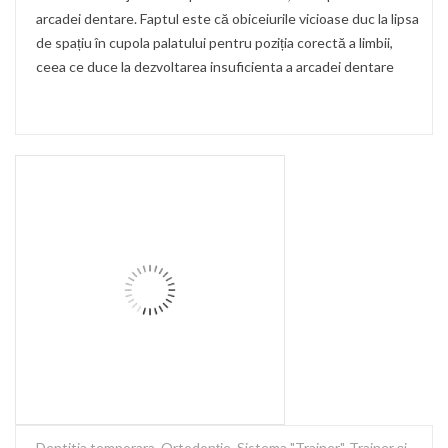
arcadei dentare. Faptul este că obiceiurile vicioase duc la lipsa
de spațiu în cupola palatului pentru poziția corectă a limbii,
ceea ce duce la dezvoltarea insuficienta a arcadei dentare
Dentitia temporara
,
Ortodonție
,
Sistema "Trainer"
,
Trainer și