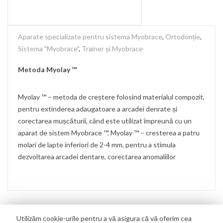
Aparate specializate pentru sistema Myobrace
,
Ortodonție
,
Sistema "Myobrace"
,
Trainer și Myobrace
Metoda Myolay ™
Myolay ™ – metoda de creștere folosind materialul compozit,
pentru extinderea adaugatoare a arcadei denrate și
corectarea mușcăturii, când este utilizat împreună cu un
aparat de sistem Myobrace ™. Myolay ™ – cresterea a patru
molari de lapte inferiori de 2-4 mm, pentru a stimula
dezvoltarea arcadei dentare, corectarea anomaliilor
Utilizăm cookie-urile pentru a vă asigura că vă oferim cea