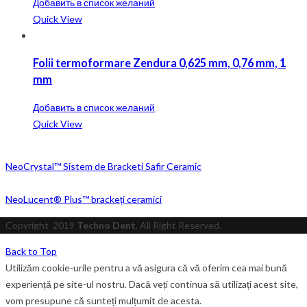
Добавить в список желаний
Quick View
Folii termoformare Zendura 0,625 mm, 0,76 mm, 1
mm
Добавить в список желаний
Quick View
NeoCrystal™ Sistem de Bracketi Safir Ceramic
NeoLucent® Plus™ brackeți ceramici
Copyright
2019
Techno Dent
. All Right Reserved.
Back to Top
Utilizăm cookie-urile pentru a vă asigura că vă oferim cea mai bună
experiență pe site-ul nostru. Dacă veți continua să utilizați acest site,
vom presupune că sunteți mulțumit de acesta.