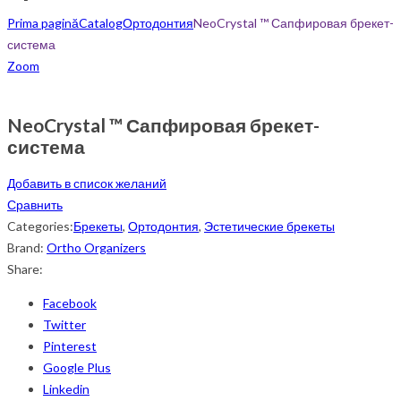
Prima pagină
Catalog
Ортодонтия
NeoCrystal ™ Сапфировая брекет-
система
Zoom
NeoCrystal ™ Сапфировая брекет-
система
Добавить в список желаний
Сравнить
Categories:
Брекеты
,
Ортодонтия
,
Эстетические брекеты
Brand:
Ortho Organizers
Share:
Facebook
Twitter
Pinterest
Google Plus
Linkedin