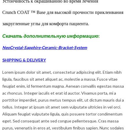
Устойчивость к окрашиванию во время лечения
Crunch COAT ™ Base для высокой прочности приклеивания
закругленные углы для комфорта пациента.
Скачать дополнительную информацию
:
NeoCrystal-Sapphire-Ceramic-Bracket-System
SHIPPING & DELIVERY
Lorem ipsum dolor sit amet, consectetur adipiscing elit. Etiam nibh
ligula, faucibus sit amet aliquet ac, molestie a massa. Fusce vitae
feugiat enim, id fermentum magna. Aenean convallis egestas massa
ac rhoncus. Integer iaculis et erat id auctor. Vivamus porta, mi a
porttitor imperdiet, purus metus tempus elit, ut dictum mauris dui a
tellus. Integer at ipsum sit amet sem vulputate ultricies in vel orci.
Aliquam feugiat vulputate ligula, quis posuere tortor condimentum
eget. Sed consequat ante sed congue pellentesque. Cras massa
purus, venenatis in eros at, vestibulum finibus sapien. Nunc sodales