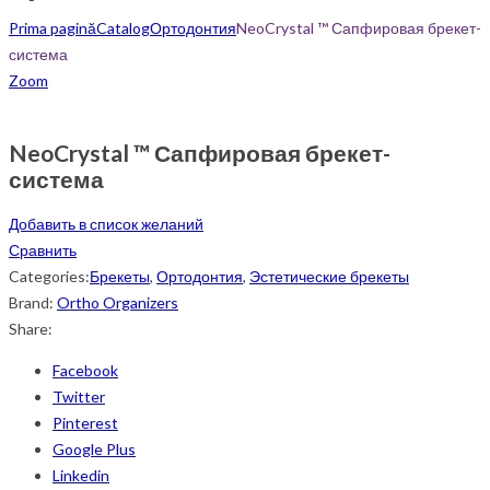
Prima pagină
Catalog
Ортодонтия
NeoCrystal ™ Сапфировая брекет-
система
Zoom
NeoCrystal ™ Сапфировая брекет-
система
Добавить в список желаний
Сравнить
Categories:
Брекеты
,
Ортодонтия
,
Эстетические брекеты
Brand:
Ortho Organizers
Share:
Facebook
Twitter
Pinterest
Google Plus
Linkedin