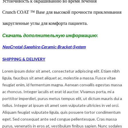
Устойчивость к окрашиванию во время лечения
Crunch COAT ™ Base для высокой прочности приклеивания
закругленные углы для комфорта пациента.
Скачать дополнительную информацию
:
NeoCrystal-Sapphire-Ceramic-Bracket-System
SHIPPING & DELIVERY
Lorem ipsum dolor sit amet, consectetur adipiscing elit. Etiam nibh
ligula, faucibus sit amet aliquet ac, molestie a massa. Fusce vitae
feugiat enim, id fermentum magna. Aenean convallis egestas massa
ac rhoncus. Integer iaculis et erat id auctor. Vivamus porta, mi a
porttitor imperdiet, purus metus tempus elit, ut dictum mauris dui a
tellus. Integer at ipsum sit amet sem vulputate ultricies in vel orci.
Aliquam feugiat vulputate ligula, quis posuere tortor condimentum
eget. Sed consequat ante sed congue pellentesque. Cras massa
purus, venenatis in eros at, vestibulum finibus sapien. Nunc sodales