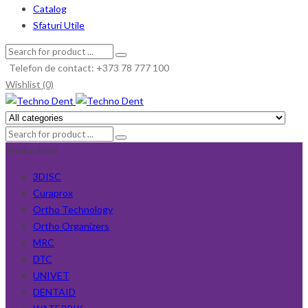
Catalog
Sfaturi Utile
Telefon de contact: +373 78 777 100
Wishlist (0)
Producători
3DISC
Curaprox
Ortho Technology
Ortho Organizers
MRC
DTC
UNIVET
DENTAID