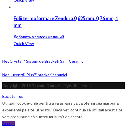
Quick View
Folii termoformare Zendura 0,625 mm, 0,76 mm, 1
mm
Добавить в список желаний
Quick View
NeoCrystal™ Sistem de Bracketi Safir Ceramic
NeoLucent® Plus™ brackeți ceramici
Copyright
2019
Techno Dent
. All Right Reserved.
Back to Top
Utilizăm cookie-urile pentru a vă asigura că vă oferim cea mai bună
experiență pe site-ul nostru. Dacă veți continua să utilizați acest site,
vom presupune că sunteți mulțumit de acesta.
Accept