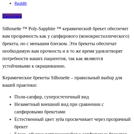
Reddit
Descriere
Silhouette ™ Poly-Sapphire ™ керамический
брекет
обеспечит
вам прозрачность как у
сапфировог
о
(монокристаллического)
брекета, но
с меньшим блеском.
Эти брекеты о
беспеч
а
т
необходимую вам прочность и в то же время удовлетворят
потребности ваших пациентов,
так как являются
устойчивыми к окрашиванию
.
К
ерамически
е
брекеты
Silhouette – правильный выбор для
вашей практики:
Поли-сапфир, суперэстетичный вид
Не
заметный внешний вид
при сравнении с
сапфировыми
брекетами
Естественный цвет зуба
просвечивает
через прозрачный
брекет