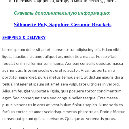
Цветовая кодировка, которую можно легко удалить.
Скачать дополнительную информацию
:
Silhouette-Poly-Sapphire-Ceramic-Brackets
SHIPPING & DELIVERY
Lorem ipsum dolor sit amet, consectetur adipiscing elit. Etiam nibh
ligula, faucibus sit amet aliquet ac, molestie a massa. Fusce vitae
feugiat enim, id fermentum magna. Aenean convallis egestas massa
ac rhoncus. Integer iaculis et erat id auctor. Vivamus porta, mi a
porttitor imperdiet, purus metus tempus elit, ut dictum mauris dui a
tellus. Integer at ipsum sit amet sem vulputate ultricies in vel orci.
Aliquam feugiat vulputate ligula, quis posuere tortor condimentum
eget. Sed consequat ante sed congue pellentesque. Cras massa
purus, venenatis in eros at, vestibulum finibus sapien. Nunc sodales
facilisis tortor, sit amet scelerisque metus pharetra at. Proin efficitur
consequat ipsum quis scelerisque. Quisque ac venenatis purus.