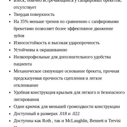
Блеск
, обычно встречающийся
у
сапфировы
х
брекетов
,
отсутствует
Твердая поверхность
На 35% меньше трения по сравнению с сапфировыми
брекетами
позволяет более эффективное движение
зубов
Износостойкость и высокая ударопрочность
Устойчив
ы
к
окрашиванию
Низкопрофильны
е
для
дополнительного
удобства
пациента
Механическое связующее основание
брекета
, прочная
предсказуемая прочность сцепления и легк
ое
откле
ивание
Удобная конструкция крыльев
для легко
го
и безопасно
го
лигирования
Один крючок для мен
ьшей
громоздко
сти конструкции
Доступный в размерах .018 и .022
Доступн
ы
как
Roth
, так и McLaughlin, Bennett и Trevisi