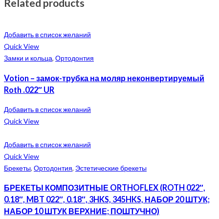
Related products
Добавить в список желаний
Quick View
Замки и кольца
,
Ортодонтия
Votion – замок-трубка на моляр неконвертируемый
Roth .022″ UR
Добавить в список желаний
Quick View
Добавить в список желаний
Quick View
Брекеты
,
Ортодонтия
,
Эстетические брекеты
БРЕКЕТЫ КОМПОЗИТНЫЕ ORTHOFLEX (ROTH 022″,
0.18″, MBT 022″, 0.18″, 3HKS, 345HKS, НАБОР 20 ШТУК;
НАБОР 10 ШТУК ВЕРХНИЕ; ПОШТУЧНО)