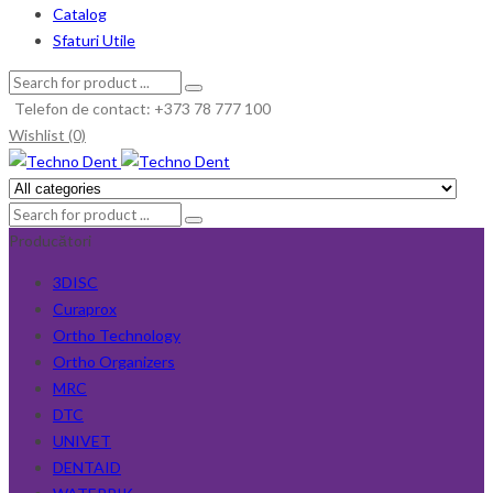
Catalog
Sfaturi Utile
Telefon de contact: +373 78 777 100
Wishlist (0)
Producători
3DISC
Curaprox
Ortho Technology
Ortho Organizers
MRC
DTC
UNIVET
DENTAID