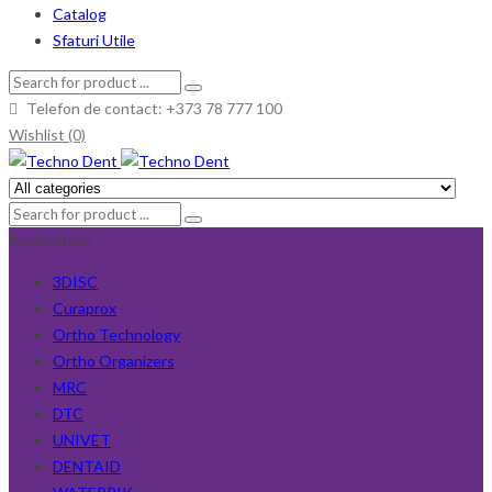
Catalog
Sfaturi Utile
Telefon de contact: +373 78 777 100
Wishlist (0)
Producători
3DISC
Curaprox
Ortho Technology
Ortho Organizers
MRC
DTC
UNIVET
DENTAID