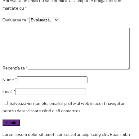
Adresa ta de email nu va fi publicată.
Câmpurile obligatorii sunt
marcate cu
*
Evaluarea ta
*
Recenzia ta
*
Nume
*
Email
*
Salvează-mi numele, emailul și site-ul web în acest navigator
pentru data viitoare când o să comentez.
Lorem ipsum dolor sit amet, consectetur adipiscing elit. Etiam nibh