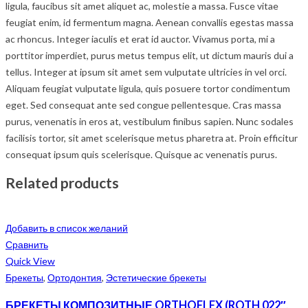
ligula, faucibus sit amet aliquet ac, molestie a massa. Fusce vitae
feugiat enim, id fermentum magna. Aenean convallis egestas massa
ac rhoncus. Integer iaculis et erat id auctor. Vivamus porta, mi a
porttitor imperdiet, purus metus tempus elit, ut dictum mauris dui a
tellus. Integer at ipsum sit amet sem vulputate ultricies in vel orci.
Aliquam feugiat vulputate ligula, quis posuere tortor condimentum
eget. Sed consequat ante sed congue pellentesque. Cras massa
purus, venenatis in eros at, vestibulum finibus sapien. Nunc sodales
facilisis tortor, sit amet scelerisque metus pharetra at. Proin efficitur
consequat ipsum quis scelerisque. Quisque ac venenatis purus.
Related products
Добавить в список желаний
Сравнить
Quick View
Брекеты
,
Ортодонтия
,
Эстетические брекеты
БРЕКЕТЫ КОМПОЗИТНЫЕ ORTHOFLEX (ROTH 022″,