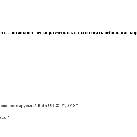
и
сти – позволяет легко размещать и выполнять небольшие ко
р неконвертируемый Roth UR .022″ , .018″”
e cu
*