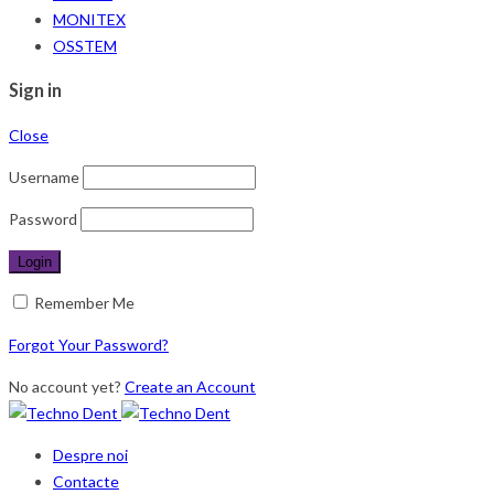
MONITEX
OSSTEM
Sign in
Close
Username
Password
Remember Me
Forgot Your Password?
No account yet?
Create an Account
Despre noi
Contacte