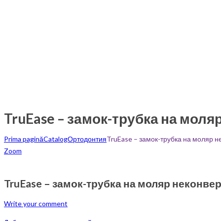
TruEase – замок-трубка на моляр
Prima pagină
Catalog
Ортодонтия
TruEase – замок-трубка на моляр не
Zoom
TruEase – замок-трубка на моляр неконверт
Write your comment