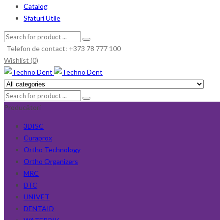
Catalog
Sfaturi Utile
Telefon de contact: +373 78 777 100
Wishlist (0)
Producători
3DISC
Curaprox
Ortho Technology
Ortho Organizers
MRC
DTC
UNIVET
DENTAID