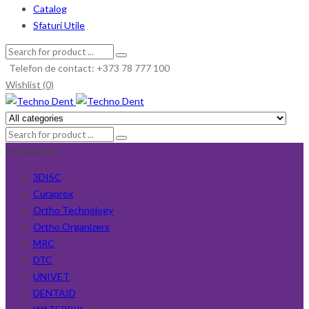
Catalog
Sfaturi Utile
Telefon de contact: +373 78 777 100
Wishlist (0)
Producători
3DISC
Curaprox
Ortho Technology
Ortho Organizers
MRC
DTC
UNIVET
DENTAID