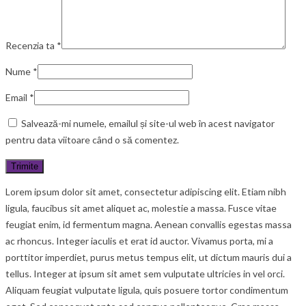
Recenzia ta
*
Nume
*
Email
*
Salvează-mi numele, emailul și site-ul web în acest navigator
pentru data viitoare când o să comentez.
Lorem ipsum dolor sit amet, consectetur adipiscing elit. Etiam nibh
ligula, faucibus sit amet aliquet ac, molestie a massa. Fusce vitae
feugiat enim, id fermentum magna. Aenean convallis egestas massa
ac rhoncus. Integer iaculis et erat id auctor. Vivamus porta, mi a
porttitor imperdiet, purus metus tempus elit, ut dictum mauris dui a
tellus. Integer at ipsum sit amet sem vulputate ultricies in vel orci.
Aliquam feugiat vulputate ligula, quis posuere tortor condimentum