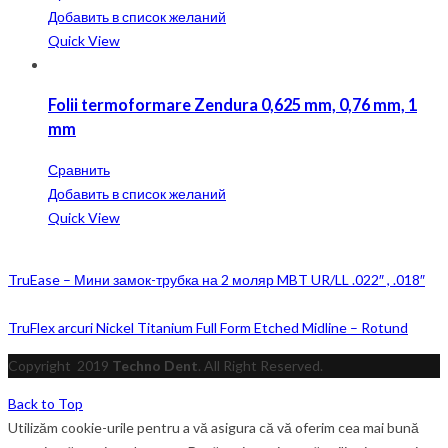
Добавить в список желаний
Quick View
Folii termoformare Zendura 0,625 mm, 0,76 mm, 1
mm
Сравнить
Добавить в список желаний
Quick View
TruEase – Мини замок-трубка на 2 моляр MBT UR/LL .022″ , .018″
TruFlex arcuri Nickel Titanium Full Form Etched Midline – Rotund
Copyright
2019
Techno Dent
. All Right Reserved.
Back to Top
Utilizăm cookie-urile pentru a vă asigura că vă oferim cea mai bună