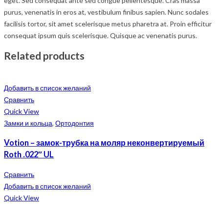
eget. Sed consequat ante sed congue pellentesque. Cras massa
purus, venenatis in eros at, vestibulum finibus sapien. Nunc sodales
facilisis tortor, sit amet scelerisque metus pharetra at. Proin efficitur
consequat ipsum quis scelerisque. Quisque ac venenatis purus.
Related products
Добавить в список желаний
Сравнить
Quick View
Замки и кольца
,
Ортодонтия
Votion – замок-трубка на моляр неконвертируемый
Roth .022″ UL
Сравнить
Добавить в список желаний
Quick View