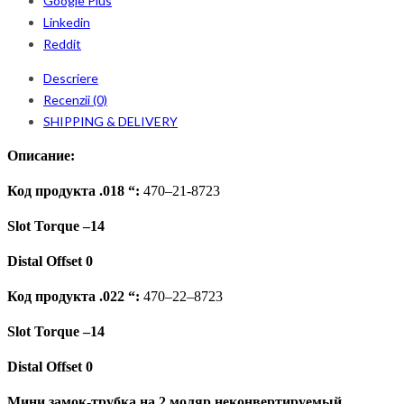
Google Plus
Linkedin
Reddit
Descriere
Recenzii (0)
SHIPPING & DELIVERY
Описание:
Код продукта .018 “:
470
–
2
1-
8723
Slot Torque –
14
Distal Offset
0
Код продукта .022 “:
470
–
2
2
–
8723
Slot Torque –
1
4
Distal Offset
0
Мини замок-трубка на 2 моляр неконвертируемый