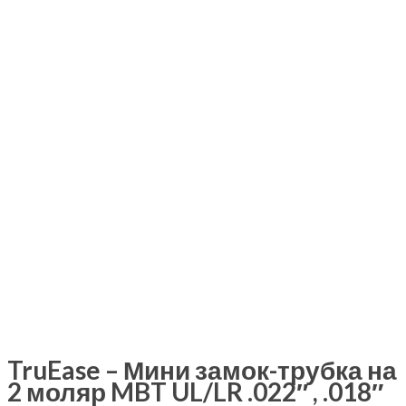
TruEase – Мини замок-трубка на
2 моляр MBT UL/LR .022″ , .018″