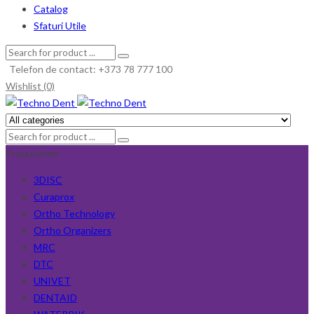
Catalog
Sfaturi Utile
Telefon de contact: +373 78 777 100
Wishlist (0)
Producători
3DISC
Curaprox
Ortho Technology
Ortho Organizers
MRC
DTC
UNIVET
DENTAID