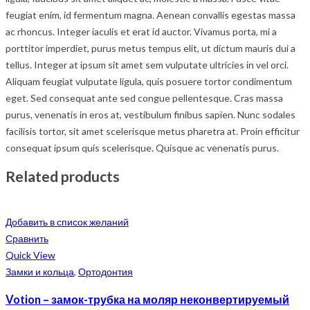
feugiat enim, id fermentum magna. Aenean convallis egestas massa
ac rhoncus. Integer iaculis et erat id auctor. Vivamus porta, mi a
porttitor imperdiet, purus metus tempus elit, ut dictum mauris dui a
tellus. Integer at ipsum sit amet sem vulputate ultricies in vel orci.
Aliquam feugiat vulputate ligula, quis posuere tortor condimentum
eget. Sed consequat ante sed congue pellentesque. Cras massa
purus, venenatis in eros at, vestibulum finibus sapien. Nunc sodales
facilisis tortor, sit amet scelerisque metus pharetra at. Proin efficitur
consequat ipsum quis scelerisque. Quisque ac venenatis purus.
Related products
Добавить в список желаний
Сравнить
Quick View
Замки и кольца
,
Ортодонтия
Votion – замок-трубка на моляр неконвертируемый