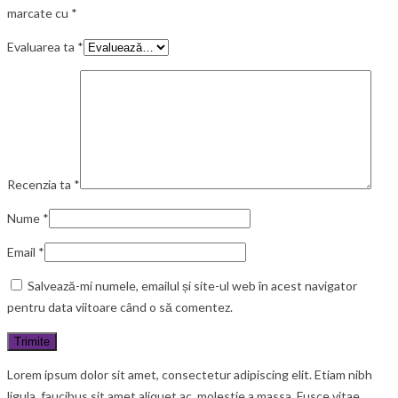
marcate cu
*
Evaluarea ta
*
Recenzia ta
*
Nume
*
Email
*
Salvează-mi numele, emailul și site-ul web în acest navigator
pentru data viitoare când o să comentez.
Lorem ipsum dolor sit amet, consectetur adipiscing elit. Etiam nibh
ligula, faucibus sit amet aliquet ac, molestie a massa. Fusce vitae