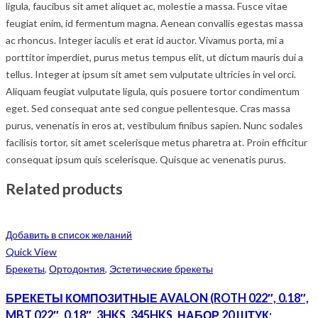
ligula, faucibus sit amet aliquet ac, molestie a massa. Fusce vitae
feugiat enim, id fermentum magna. Aenean convallis egestas massa
ac rhoncus. Integer iaculis et erat id auctor. Vivamus porta, mi a
porttitor imperdiet, purus metus tempus elit, ut dictum mauris dui a
tellus. Integer at ipsum sit amet sem vulputate ultricies in vel orci.
Aliquam feugiat vulputate ligula, quis posuere tortor condimentum
eget. Sed consequat ante sed congue pellentesque. Cras massa
purus, venenatis in eros at, vestibulum finibus sapien. Nunc sodales
facilisis tortor, sit amet scelerisque metus pharetra at. Proin efficitur
consequat ipsum quis scelerisque. Quisque ac venenatis purus.
Related products
Добавить в список желаний
Quick View
Брекеты
,
Ортодонтия
,
Эстетические брекеты
БРЕКЕТЫ КОМПОЗИТНЫЕ AVALON (ROTH 022″, 0.18″,
MBT 022″, 0.18″, 3HKS, 345HKS, НАБОР 20 ШТУК;