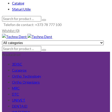
Catalog
Sfaturi Utile
Telefon de contact: +373 78 777 100
Wishlist (0)
Producători
3DISC
Curaprox
Ortho Technology
Ortho Organizers
MRC
DTC
UNIVET
DENTAID