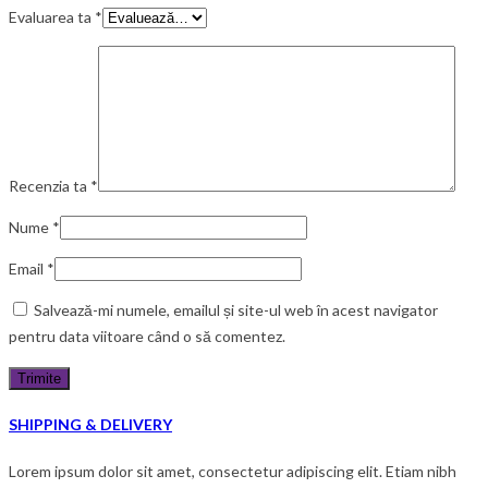
Evaluarea ta
*
Recenzia ta
*
Nume
*
Email
*
Salvează-mi numele, emailul și site-ul web în acest navigator
pentru data viitoare când o să comentez.
SHIPPING & DELIVERY
Lorem ipsum dolor sit amet, consectetur adipiscing elit. Etiam nibh