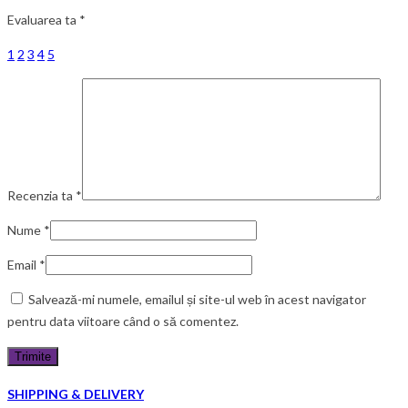
Evaluarea ta
*
1
2
3
4
5
Recenzia ta
*
Nume
*
Email
*
Salvează-mi numele, emailul și site-ul web în acest navigator
pentru data viitoare când o să comentez.
SHIPPING & DELIVERY