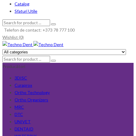
Catalog
Sfaturi Utile
Telefon de contact: +373 78 777 100
Wishlist (0)
Producători
3DISC
Curaprox
Ortho Technology
Ortho Organizers
MRC
DTC
UNIVET
DENTAID