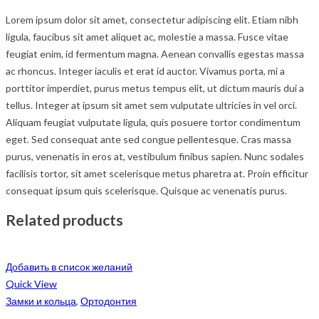
Lorem ipsum dolor sit amet, consectetur adipiscing elit. Etiam nibh
ligula, faucibus sit amet aliquet ac, molestie a massa. Fusce vitae
feugiat enim, id fermentum magna. Aenean convallis egestas massa
ac rhoncus. Integer iaculis et erat id auctor. Vivamus porta, mi a
porttitor imperdiet, purus metus tempus elit, ut dictum mauris dui a
tellus. Integer at ipsum sit amet sem vulputate ultricies in vel orci.
Aliquam feugiat vulputate ligula, quis posuere tortor condimentum
eget. Sed consequat ante sed congue pellentesque. Cras massa
purus, venenatis in eros at, vestibulum finibus sapien. Nunc sodales
facilisis tortor, sit amet scelerisque metus pharetra at. Proin efficitur
consequat ipsum quis scelerisque. Quisque ac venenatis purus.
Related products
Добавить в список желаний
Quick View
Замки и кольца
,
Ортодонтия