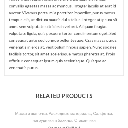
convallis egestas massa ac rhoncus. Integer iaculis et erat id
auctor. Vivamus porta, mi a porttitor imperdiet, purus metus
tempus elit, ut dictum mauris dui a tellus. Integer at ipsum sit
amet sem vulputate ultricies in vel orci. Aliquam feugiat
vulputate ligula, quis posuere tortor condimentum eget. Sed
consequat ante sed congue pellentesque. Cras massa purus,
venenatis in eros at, vestibulum finibus sapien. Nunc sodales
facilisis tortor, sit amet scelerisque metus pharetra at. Proin
efficitur consequat ipsum quis scelerisque. Quisque ac
venenatis purus.
RELATED PRODUCTS
Маски и шапочки
,
Расходные материалы
,
Салфетки,
нагрудники и бахилы.
,
Стаканчики
Комплект SMILY 1