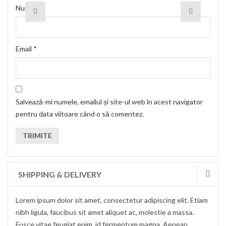
Nume
*
Email
*
Salvează-mi numele, emailul și site-ul web în acest navigator
pentru data viitoare când o să comentez.
SHIPPING & DELIVERY
Lorem ipsum dolor sit amet, consectetur adipiscing elit. Etiam
nibh ligula, faucibus sit amet aliquet ac, molestie a massa.
Fusce vitae feugiat enim, id fermentum magna. Aenean