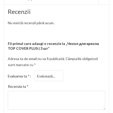
Recenzii
Nu există recenzii până acum.
Fii primul care adaugi o recenzie la „Чехол для кресла
TOP COVER PLUS | 3 шт”
Adresa ta de email nu va fi publicată.
Câmpurile obligatorii
sunt marcate cu
*
Evaluarea ta
*
Recenzia ta
*