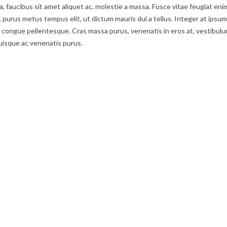
ula, faucibus sit amet aliquet ac, molestie a massa. Fusce vitae feugiat 
t, purus metus tempus elit, ut dictum mauris dui a tellus. Integer at ipsum
ongue pellentesque. Cras massa purus, venenatis in eros at, vestibulum f
uisque ac venenatis purus.