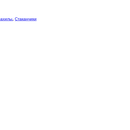
бахилы.
,
Стаканчики