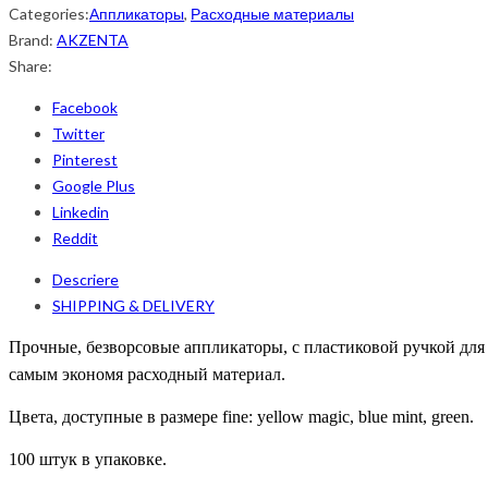
Categories:
Аппликаторы
,
Расходные материалы
Brand:
AKZENTA
Share:
Facebook
Twitter
Pinterest
Google Plus
Linkedin
Reddit
Descriere
SHIPPING & DELIVERY
Прочные,
безворсовые аппликаторы, с
пл
астиковой
ручкой для
самым экономя расходный материал.
Цвета, доступные в размере
fine: y
ellow
magic, blue mint, green.
100 штук в упаковке.