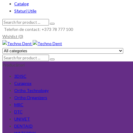
Catalog
Sfaturi Utile
Telefon de contact: +373 78 777 100
Wishlist (0)
Producători
3DISC
Curaprox
Ortho Technology
Ortho Organizers
MRC
DTC
UNIVET
DENTAID