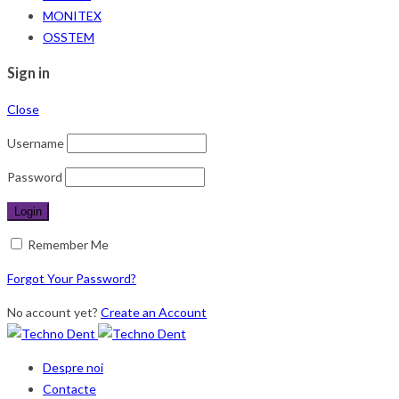
MONITEX
OSSTEM
Sign in
Close
Username
Password
Remember Me
Forgot Your Password?
No account yet?
Create an Account
Despre noi
Contacte