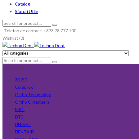
Catalog
Sfaturi Utile
Telefon de contact: +373 78 777 100
Wishlist (0)
Producători
3DISC
Curaprox
Ortho Technology
Ortho Organizers
MRC
DTC
UNIVET
DENTAID