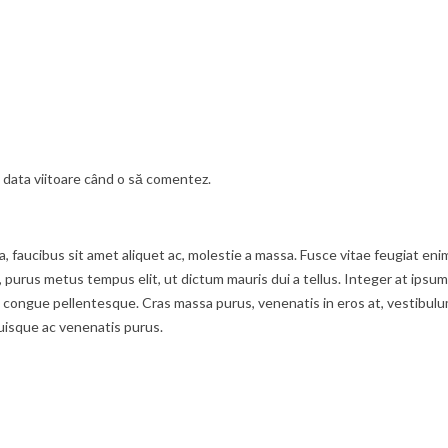
u data viitoare când o să comentez.
ula, faucibus sit amet aliquet ac, molestie a massa. Fusce vitae feugiat 
t, purus metus tempus elit, ut dictum mauris dui a tellus. Integer at ipsum
ongue pellentesque. Cras massa purus, venenatis in eros at, vestibulum f
uisque ac venenatis purus.