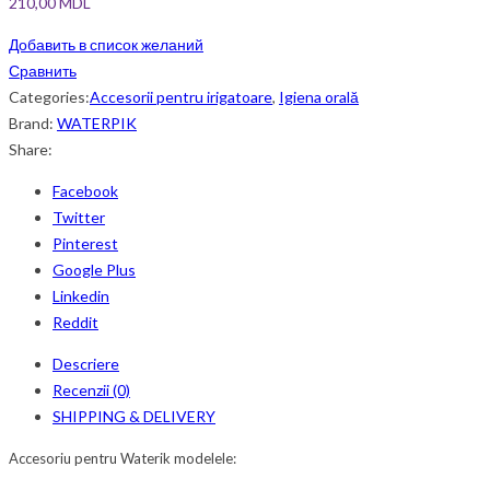
210,00
MDL
Добавить в список желаний
Сравнить
Categories:
Accesorii pentru irigatoare
,
Igiena orală
Brand:
WATERPIK
Share:
Facebook
Twitter
Pinterest
Google Plus
Linkedin
Reddit
Descriere
Recenzii (0)
SHIPPING & DELIVERY
Accesoriu pentru Waterik modelele: