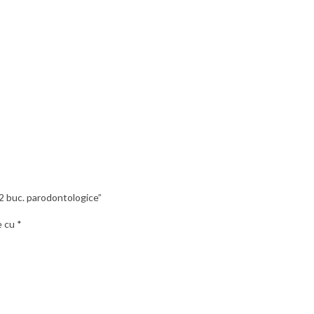
 2 buc. parodontologice”
e cu
*