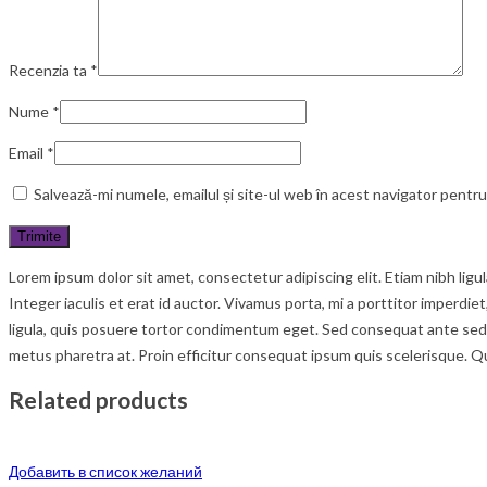
Recenzia ta
*
Nume
*
Email
*
Salvează-mi numele, emailul și site-ul web în acest navigator pentr
Lorem ipsum dolor sit amet, consectetur adipiscing elit. Etiam nibh lig
Integer iaculis et erat id auctor. Vivamus porta, mi a porttitor imperdie
ligula, quis posuere tortor condimentum eget. Sed consequat ante sed c
metus pharetra at. Proin efficitur consequat ipsum quis scelerisque. Q
Related products
Добавить в список желаний