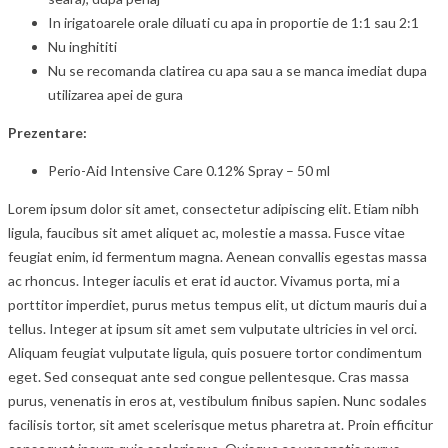
In irigatoarele orale diluati cu apa in proportie de 1:1 sau 2:1
Nu inghititi
Nu se recomanda clatirea cu apa sau a se manca imediat dupa
utilizarea apei de gura
Prezentare:
Perio-Aid Intensive Care 0.12% Spray – 50 ml
Lorem ipsum dolor sit amet, consectetur adipiscing elit. Etiam nibh
ligula, faucibus sit amet aliquet ac, molestie a massa. Fusce vitae
feugiat enim, id fermentum magna. Aenean convallis egestas massa
ac rhoncus. Integer iaculis et erat id auctor. Vivamus porta, mi a
porttitor imperdiet, purus metus tempus elit, ut dictum mauris dui a
tellus. Integer at ipsum sit amet sem vulputate ultricies in vel orci.
Aliquam feugiat vulputate ligula, quis posuere tortor condimentum
eget. Sed consequat ante sed congue pellentesque. Cras massa
purus, venenatis in eros at, vestibulum finibus sapien. Nunc sodales
facilisis tortor, sit amet scelerisque metus pharetra at. Proin efficitur