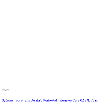
Зубная паста-гель Dentaid Perio-Aid Intensive Care 0,12%, 75 мл