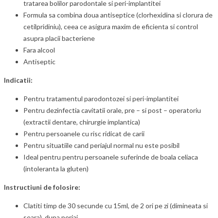
tratarea bolilor parodontale si peri-implantitei
Formula sa combina doua antiseptice (clorhexidina si clorura de
cetilpridiniu), ceea ce asigura maxim de eficienta si control
asupra placii bacteriene
Fara alcool
Antiseptic
Indicatii:
Pentru tratamentul parodontozei si peri-implantitei
Pentru dezinfectia cavitatii orale, pre – si post – operatoriu
(extractii dentare, chirurgie implantica)
Pentru persoanele cu risc ridicat de carii
Pentru situatiile cand periajul normal nu este posibil
Ideal pentru pentru persoanele suferinde de boala celiaca
(intoleranta la gluten)
Instructiuni de folosire:
Clatiti timp de 30 secunde cu 15ml, de 2 ori pe zi (dimineata si
seara), dupa periaj