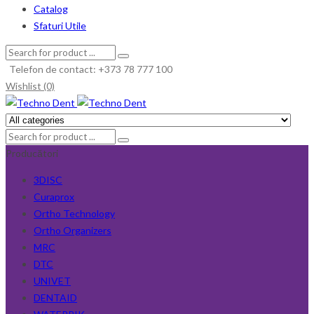
Catalog
Sfaturi Utile
Telefon de contact: +373 78 777 100
Wishlist (0)
Producători
3DISC
Curaprox
Ortho Technology
Ortho Organizers
MRC
DTC
UNIVET
DENTAID