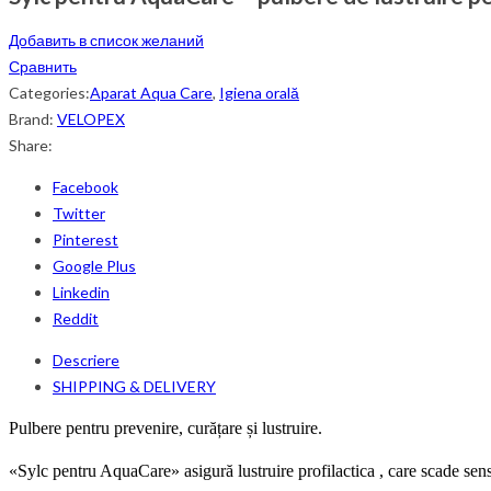
Добавить в список желаний
Сравнить
Categories:
Aparat Aqua Care
,
Igiena orală
Brand:
VELOPEX
Share:
Facebook
Twitter
Pinterest
Google Plus
Linkedin
Reddit
Descriere
SHIPPING & DELIVERY
Pulbere pentru prevenire, curățare și lustruire.
«Sylc pentru AquaCare» asigură lustruire
profilactica
, care scade sens