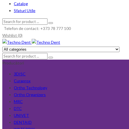
Catalog
Sfaturi Utile
Telefon de contact: +373 78 777 100
Wishlist (0)
Producători
3DISC
Curaprox
Ortho Technology
Ortho Organizers
MRC
DTC
UNIVET
DENTAID