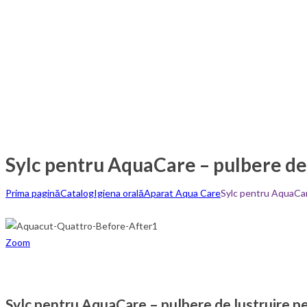
Sylc pentru AquaCare – pulbere de 
Prima pagină
Catalog
Igiena orală
Aparat Aqua Care
Sylc pentru AquaCare
Zoom
Sylc pentru AquaCare – pulbere de lustruire pen