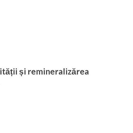
tății și remineralizărea
a