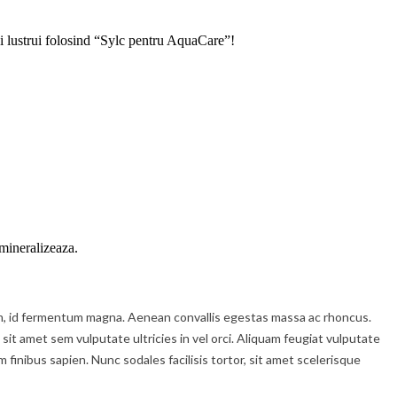
 și lustrui folosind “Sylc pentru AquaCare”!
emineraliz
eaza
.
enim, id fermentum magna. Aenean convallis egestas massa ac rhoncus.
 sit amet sem vulputate ultricies in vel orci. Aliquam feugiat vulputate
inibus sapien. Nunc sodales facilisis tortor, sit amet scelerisque