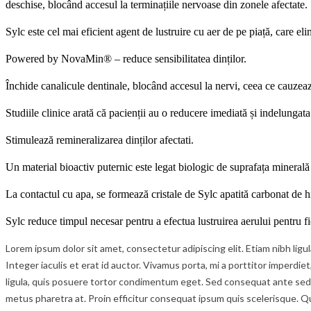
deschise, blocând accesul la terminațiile nervoase din zonele afectate.
Sylc este cel mai eficient agent de lustruire
cu
aer de pe piață, care eli
Powered by NovaMin® – reduce sensibilitatea dinților.
Închide
canalicule
dentinal
e
, blocând accesul la nervi, ceea ce cauzează
Studiile clinice arată că pacienții au o reducere imediată și
indelungata
Stimulează remineralizarea dinților
afectati
.
Un material bioactiv puternic este legat biologic de suprafața minerală 
La contactul cu apa, se formează cristale de Sylc apatită carbonat de
Sylc reduce timpul necesar pentru a efectua lustruirea aerului pentru f
Lorem ipsum dolor sit amet, consectetur adipiscing elit. Etiam nibh lig
Integer iaculis et erat id auctor. Vivamus porta, mi a porttitor imperdie
ligula, quis posuere tortor condimentum eget. Sed consequat ante sed c
metus pharetra at. Proin efficitur consequat ipsum quis scelerisque. Q