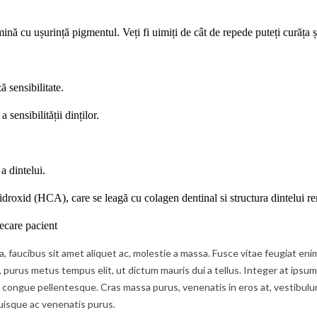
mină cu ușurință pigmentul. Veți fi uimiți de cât de repede puteți curăța
 sensibilitate.
a sensibilității
dinților.
a dintelui.
 hidroxid (HCA), care se leagă cu colagen dentina
l si
structura dintelui r
iecare pacient
ula, faucibus sit amet aliquet ac, molestie a massa. Fusce vitae feugiat 
t, purus metus tempus elit, ut dictum mauris dui a tellus. Integer at ipsum
ongue pellentesque. Cras massa purus, venenatis in eros at, vestibulum f
uisque ac venenatis purus.