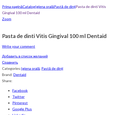
Prima pagină
Catalog
Igiena orală
Pastă de dinți
Pasta de dinti Vitis
Gingival 100 ml Dentaid
Zoom
Pasta de dinti Vitis Gingival 100 ml Dentaid
Write your comment
Добавить в список желаний
Сравнить
Categories:
Igiena orală
,
Pastă de dinți
Brand:
Dentaid
Share:
Facebook
Twitter
Pinterest
Google Plus