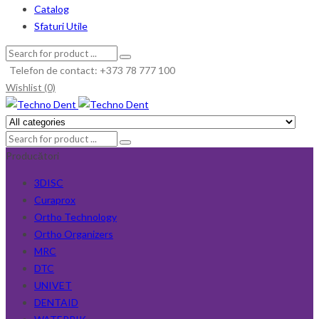
Catalog
Sfaturi Utile
Telefon de contact: +373 78 777 100
Wishlist (0)
Producători
3DISC
Curaprox
Ortho Technology
Ortho Organizers
MRC
DTC
UNIVET
DENTAID