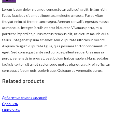
Lorem ipsum dolor sit amet, consectetur adipiscing elit. Etiam nibh
ligula, faucibus sit amet aliquet ac, molestie a massa. Fusce vitae
feugiat enim, id fermentum magna. Aenean convallis egestas massa
ac rhoncus. Integer iaculis et erat id auctor. Vivamus porta, mi a
porttitor imperdiet, purus metus tempus elit, ut dictum mauris dui a
tellus. Integer at ipsum sit amet sem vulputate ultricies in vel orci.
Aliquam feugiat vulputate ligula, quis posuere tortor condimentum
eget. Sed consequat ante sed congue pellentesque. Cras massa
purus, venenatis in eros at, vestibulum finibus sapien. Nunc sodales
facilisis tortor, sit amet scelerisque metus pharetra at. Proin efficitur
consequat ipsum quis scelerisque. Quisque ac venenatis purus.
Related products
Добавить в список желаний
Сравнить
Quick View