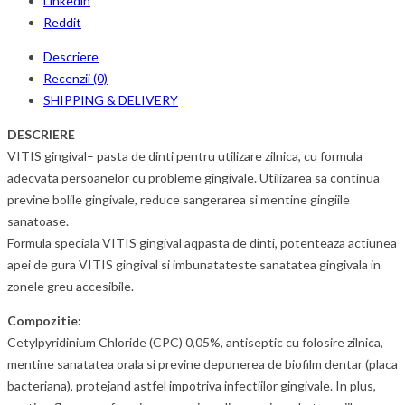
Linkedin
Reddit
Descriere
Recenzii (0)
SHIPPING & DELIVERY
DESCRIERE
VITIS gingival– pasta de dinti pentru utilizare zilnica, cu formula
adecvata persoanelor cu probleme gingivale. Utilizarea sa continua
previne bolile gingivale, reduce sangerarea si mentine gingiile
sanatoase.
Formula speciala VITIS gingival aqpasta de dinti, potenteaza actiunea
apei de gura VITIS gingival si imbunatateste sanatatea gingivala in
zonele greu accesibile.
Compozitie:
Cetylpyridinium Chloride (CPC) 0,05%, antiseptic cu folosire zilnica,
mentine sanatatea orala si previne depunerea de biofilm dentar (placa
bacteriana), protejand astfel impotriva infectiilor gingivale. In plus,