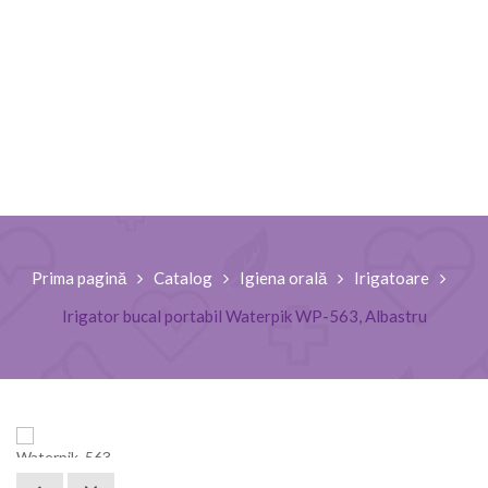
Prima pagină
Catalog
Igiena orală
Irigatoare
Irigator bucal portabil Waterpik WP-563, Albastru