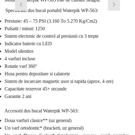
Specificatii dus bucal portabil Waterpik WP-56
3
:
Presiune: 45 – 75 PSI (3.160 To 5.270 Kg/Cm2)
Pulsatii / minut: 1250
Sistem electonic de control al presiunii cu 3 trepte
Indicator baterie cu LED
Model silentios
4 varfuri incluse
Rotatie varf 360°
Husa pentru depozitare si calatorie
Sistem de incarcare magnetic usor si rapida (aprox. 4 ore)
Capacitate rezervor 45+ secunde
Garantie 2 ani
Accesorii dus bucal Waterpik WP-56
3
:
Doua varfuri clasice** (uz general)
Un varf ortodontic* (bracketi, uz general)