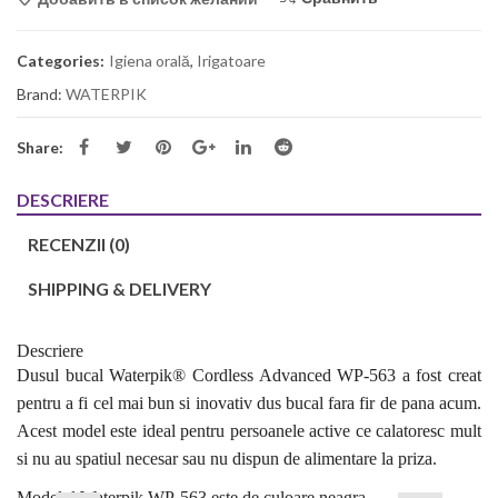
Categories:
Igiena orală
,
Irigatoare
Brand:
WATERPIK
Share:
DESCRIERE
RECENZII (0)
SHIPPING & DELIVERY
Descriere
Dusul bucal Waterpik® Cordless Advanced WP-56
3
a fost creat
pentru a fi cel mai bun si inovativ dus bucal fara fir de pana acum.
Acest model este ideal pentru persoanele active ce calatoresc mult
si nu au spatiul necesar sau nu dispun de alimentare la priza.
Modelul Waterpik WP-56
3
este de culoare neagra.