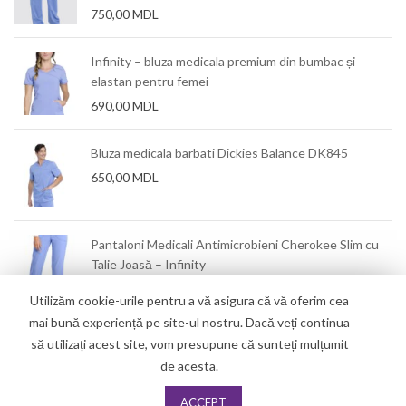
750,00
MDL
Infinity – bluza medicala premium din bumbac și
elastan pentru femei
690,00
MDL
Bluza medicala barbati Dickies Balance DK845
650,00
MDL
mm
Pantaloni Medicali Antimicrobieni Cherokee Slim cu
Talie Joasă – Infinity
550,00
MDL
Utilizăm cookie-urile pentru a vă asigura că vă oferim cea
mai bună experiență pe site-ul nostru. Dacă veți continua
să utilizați acest site, vom presupune că sunteți mulțumit
de acesta.
ACCEPT
Copyright
2019
Techno Dent
. All Right Reserved.