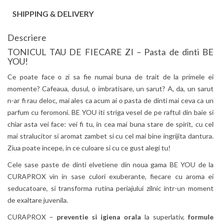
SHIPPING & DELIVERY
Descriere
TONICUL TAU DE FIECARE ZI – Pasta de dinti BE
YOU!
Ce poate face o zi sa fie numai buna de trait de la primele ei
momente? Cafeaua, dusul, o imbratisare, un sarut? A, da, un sarut
n-ar fi rau deloc, mai ales ca acum ai o pasta de dinti mai ceva ca un
parfum cu feromoni. BE YOU iti striga vesel de pe raftul din baie si
chiar asta vei face: vei fi tu, in cea mai buna stare de spirit, cu cel
mai stralucitor si aromat zambet si cu cel mai bine ingrijita dantura.
Ziua poate incepe, in ce culoare si cu ce gust alegi tu!
Cele sase paste de dinti elvetiene din noua gama BE YOU de la
CURAPROX vin in sase culori exuberante, fiecare cu aroma ei
seducatoare, si transforma rutina periajului zilnic intr-un moment
de exaltare juvenila.
CURAPROX –
preventie si igiena orala
la superlativ,
formule