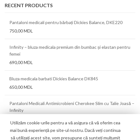
RECENT PRODUCTS
Pantaloni medicali pentru bărbați Dickies Balance, DKE220
750,00
MDL
Infinity – bluza medicala premium din bumbac și elastan pentru
femei
690,00
MDL
Bluza medicala barbati Dickies Balance DK845
650,00
MDL
Pantaloni Medicali Antimicrobieni Cherokee Slim cu Talie Joasă –
Infinity
550,00
MDL
Utilizăm cookie-urile pentru a vă asigura că vă oferim cea
mai bună experiență pe site-ul nostru. Dacă veți continua
să utilizați acest site, vom presupune că sunteți mulțumit