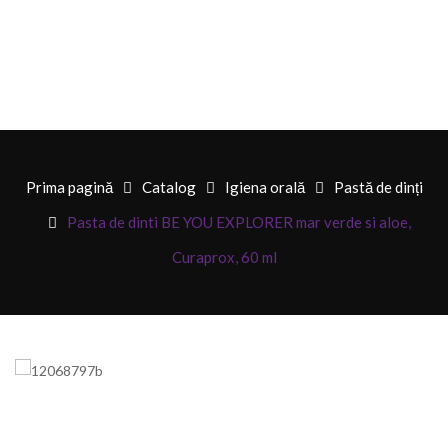
Prima pagină
Catalog
Igiena orală
Pastă de dinți
Pasta de dinti BE YOU EXPLORER mar verde si aloe,
Curaprox, 60 ml