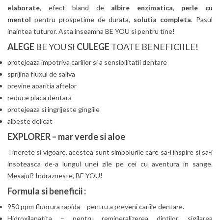
elaborate
, efect bland de
albire enzimatica
,
perle cu
mentol
pentru prospetime de durata,
solutia completa
. Pasul
inaintea tuturor. Asta inseamna BE YOU si pentru tine!
ALEGE
BE YOU SI
CULEGE
TOATE BENEFICIILE!
protejeaza impotriva cariilor si a sensibilitatii dentare
sprijina fluxul de saliva
previne aparitia aftelor
reduce placa dentara
protejeaza si ingrijeste gingiile
albeste delicat
EXPLORER – mar verde si aloe
Tinerete si vigoare, acestea sunt simbolurile care sa-i inspire si sa-i
insoteasca de-a lungul unei zile pe cei cu aventura in sange.
Mesajul? Indrazneste, BE YOU!
Formula si beneficii :
950 ppm fluorura rapida – pentru a preveni cariile dentare.
Hidroxilapatita – pentru remineralizerea dintilor, sigilarea