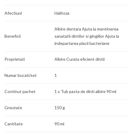
Afectiuni
Halitoza
Albire dentara Ajuta la mentinerea
Beneficii
sanatatii dintilor si gingiilor Ajuta la
indepartarea placii bacteriane
Proprietati
Albire Curata eficient dintii
Numar bucati/set
1
Continut pachet
1 x Tub pasta de dinti albire 90 ml
Greutate
150 g
Cantitate
90 ml