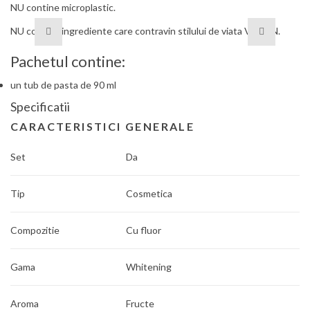
NU contine microplastic.
NU contine ingrediente care contravin stilului de viata VEGAN.
Pachetul contine:
un tub de pasta de 90 ml
Specificatii
CARACTERISTICI GENERALE
Set
Da
Tip
Cosmetica
Compozitie
Cu fluor
Gama
Whitening
Aroma
Fructe