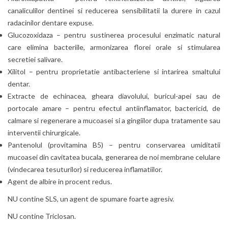
canaliculilor dentinei si reducerea sensibilitatii la durere in cazul
radacinilor dentare expuse.
Glucozoxidaza – pentru sustinerea procesului enzimatic natural
care elimina bacteriile, armonizarea florei orale si stimularea
secretiei salivare.
Xilitol – pentru proprietatie antibacteriene si intarirea smaltului
dentar.
Extracte de echinacea, gheara diavolului, buricul-apei sau de
portocale amare – pentru efectul antiinflamator, bactericid, de
calmare si regenerare a mucoasei si a gingiilor dupa tratamente sau
interventii chirurgicale.
Pantenolul (provitamina B5) – pentru conservarea umiditatii
mucoasei din cavitatea bucala, generarea de noi membrane celulare
(vindecarea tesuturilor) si reducerea inflamatiilor.
Agent de albire in procent redus.
NU contine SLS, un agent de spumare foarte agresiv.
NU contine Triclosan.