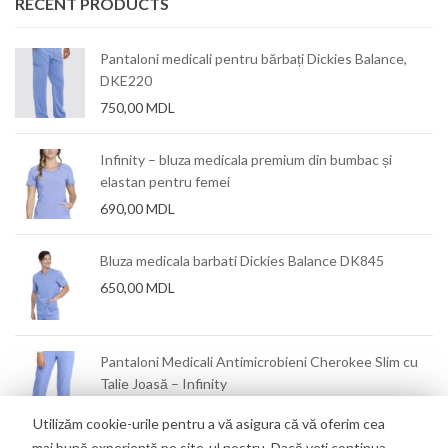
RECENT PRODUCTS
Pantaloni medicali pentru bărbați Dickies Balance,
DKE220
750,00
MDL
Infinity – bluza medicala premium din bumbac și
elastan pentru femei
690,00
MDL
Bluza medicala barbati Dickies Balance DK845
650,00
MDL
mm
Pantaloni Medicali Antimicrobieni Cherokee Slim cu
Talie Joasă – Infinity
550,00
MDL
Utilizăm cookie-urile pentru a vă asigura că vă oferim cea
mai bună experiență pe site-ul nostru. Dacă veți continua