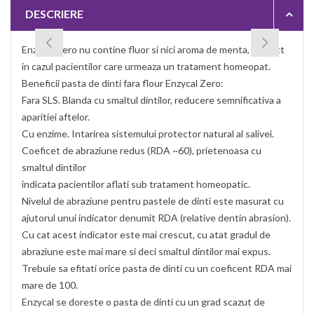
DESCRIERE
Enzycal Zero nu contine fluor si nici aroma de menta, perfect
in cazul pacientilor care urmeaza un tratament homeopat.
Beneficii pasta de dinti fara flour Enzycal Zero:
Fara SLS. Blanda cu smaltul dintilor, reducere semnificativa a
aparitiei aftelor.
Cu enzime. Intarirea sistemului protector natural al salivei.
Coeficet de abraziune redus (RDA ~60), prietenoasa cu
smaltul dintilor
indicata pacientilor aflati sub tratament homeopatic.
Nivelul de abraziune pentru pastele de dinti este masurat cu
ajutorul unui indicator denumit RDA (relative dentin abrasion).
Cu cat acest indicator este mai crescut, cu atat gradul de
abraziune este mai mare si deci smaltul dintilor mai expus.
Trebuie sa efitati orice pasta de dinti cu un coeficent RDA mai
mare de 100.
Enzycal se doreste o pasta de dinti cu un grad scazut de