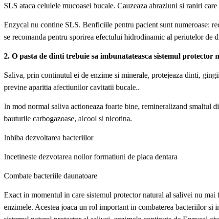
SLS ataca celulele mucoasei bucale. Cauzeaza abraziuni si raniri care 
Enzycal nu contine SLS. Benficiile pentru pacient sunt numeroase: red
se recomanda pentru sporirea efectului hidrodinamic al periutelor de din
2. O pasta de dinti trebuie sa imbunatateasca sistemul protector na
Saliva, prin continutul ei de enzime si minerale, protejeaza dinti, ging
previne aparitia afectiunilor cavitatii bucale..
In mod normal saliva actioneaza foarte bine, remineralizand smaltul dint
bauturile carbogazoase, alcool si nicotina.
Inhiba dezvoltarea bacteriilor
Incetineste dezvotarea noilor formatiuni de placa dentara
Combate bacteriile daunatoare
Exact in momentul in care sistemul protector natural al salivei nu mai 
enzimele. Acestea joaca un rol important in combaterea bacteriilor si in