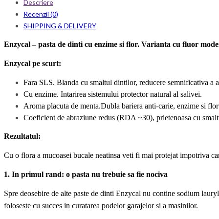
Descriere
Recenzii (0)
SHIPPING & DELIVERY
Enzycal – pasta de dinti cu enzime si flor. Varianta cu fluor mo
Enzycal pe scurt:
Fara SLS. Blanda cu smaltul dintilor, reducere semnificativa a apa
Cu enzime. Intarirea sistemului protector natural al salivei.
Aroma placuta de menta.
Dubla bariera anti-carie, enzime si flo
Coeficient
de abraziune redus (RDA ~30), prietenoasa cu smaltul
Rezultatul:
Cu o flora a mucoasei bucale neatinsa veti fi mai protejat impotriva cari
1. In primul rand: o pasta nu trebuie sa fie nociva
Spre deosebire de alte paste de dinti Enzycal nu contine sodium lauryl
foloseste cu succes in curatarea podelor garajelor si a masinilor.