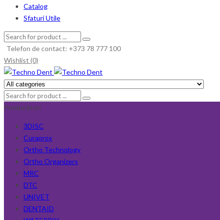
Catalog
Sfaturi Utile
Telefon de contact: +373 78 777 100
Wishlist (0)
Producători
3DISC
Curaprox
Ortho Technology
Ortho Organizers
MRC
DTC
UNIVET
DENTAID