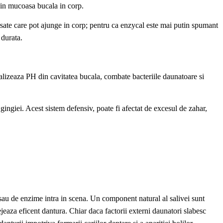
din mucoasa bucala in corp.
sate care pot ajunge in corp; pentru ca enzycal este mai putin spumant
 durata.
tralizeaza PH din cavitatea bucala, combate bacteriile daunatoare si
gingiei. Acest sistem defensiv, poate fi afectat de excesul de zahar,
l sau de enzime intra in scena. Un component natural al salivei sunt
ejeaza eficent dantura. Chiar daca factorii externi daunatori slabesc