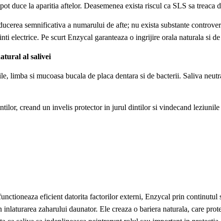
pot duce la aparitia aftelor. Deasemenea exista riscul ca SLS sa treaca 
ucerea semnificativa a numarului de afte; nu exista substante controver
ti electrice. Pe scurt Enzycal garanteaza o ingrijire orala naturala si de
tural al salivei
iile, limba si mucoasa bucala de placa dentara si de bacterii. Saliva neu
ilor, creand un invelis protector in jurul dintilor si vindecand leziunile 
functioneaza eficient datorita factorilor externi, Enzycal prin continutu
 inlaturarea zaharului daunator. Ele creaza o bariera naturala, care prot