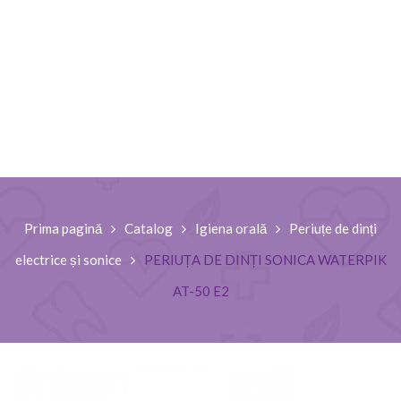
Prima pagină
Catalog
Igiena orală
Periuțe de dinți
electrice și sonice
PERIUȚA DE DINȚI SONICA WATERPIK
AT-50 E2