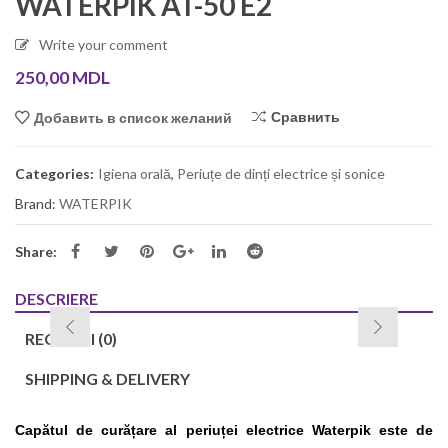
WATERPIK AT-50 E2
Write your comment
250,00
MDL
Сравнить
Добавить в список желаний
Categories:
Igiena orală
,
Periuțe de dinți electrice și sonice
Brand:
WATERPIK
Share:
DESCRIERE
RECENZII (0)
SHIPPING & DELIVERY
Capătul de curățare al periuței electrice Waterpik este de