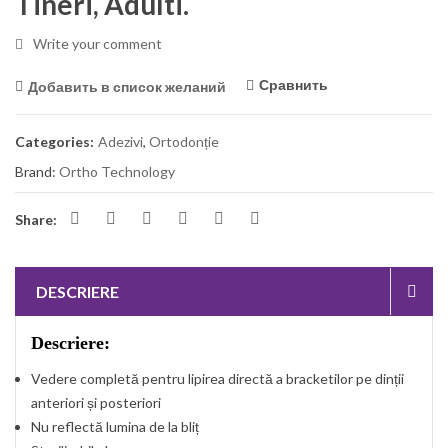
Tineri, Adulti.
Write your comment
Сравнить
Добавить в список желаний
Categories:
Adezivi
,
Ortodonție
Brand:
Ortho Technology
Share:
DESCRIERE
Descriere:
Vedere completă pentru lipirea directă a
bracketilor pe
dinți
i
anteriori și posteriori
Nu reflectă lumina de la bliț