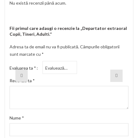
Nu există recenzii până acum.
Fii primul care adaugi o recenzie la „Departator extraoral
Copii, Tineri, Adulti.”
Adresa ta de email nu va fi publicată.
Câmpurile obligatorii
sunt marcate cu
*
Evaluarea ta
*
Recenzia ta
*
Nume
*