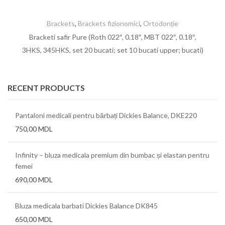
Brackets
,
Brackets fizionomici
,
Ortodonție
Bracketi safir Pure (Roth 022″, 0.18″, MBT 022″, 0.18″,
3HKS, 345HKS, set 20 bucati; set 10 bucati upper; bucati)
RECENT PRODUCTS
Pantaloni medicali pentru bărbați Dickies Balance, DKE220
750,00
MDL
Infinity – bluza medicala premium din bumbac și elastan pentru
femei
690,00
MDL
Bluza medicala barbati Dickies Balance DK845
650,00
MDL