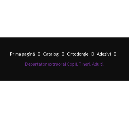
Prima pagină
Catalog
Ortodonție
Adezivi
Departator extraoral Copii, Tineri, Adulti.