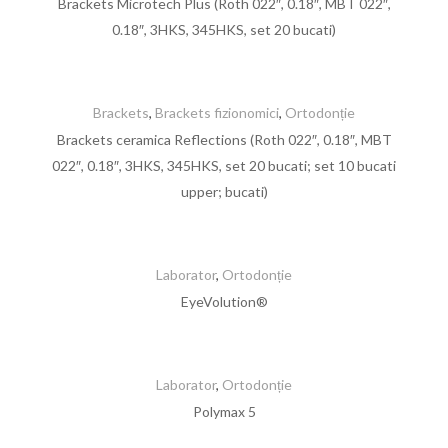
Brackets Microtech Plus (Roth 022″, 0.18″, MBT 022″,
0.18″, 3HKS, 345HKS, set 20 bucati)
Brackets
,
Brackets fizionomici
,
Ortodonție
Brackets ceramica Reflections (Roth 022″, 0.18″, MBT
022″, 0.18″, 3HKS, 345HKS, set 20 bucati; set 10 bucati
upper; bucati)
Laborator
,
Ortodonție
EyeVolution®
Laborator
,
Ortodonție
Polymax 5