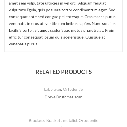
amet sem vulputate ultricies in vel orci. Aliquam feugiat
vulputate ligula, quis posuere tortor condimentum eget. Sed
consequat ante sed congue pellentesque. Cras massa purus,
venenatis in eros at, vestibulum finibus sapien. Nunc sodales
facilisis tortor, sit amet scelerisque metus pharetra at. Proin
efficitur consequat ipsum quis scelerisque. Quisque ac
venenatis purus.
RELATED PRODUCTS
Laborator
,
Ortodonție
Dreve Drufomat scan
Brackets
,
Brackets metalici
,
Ortodonție