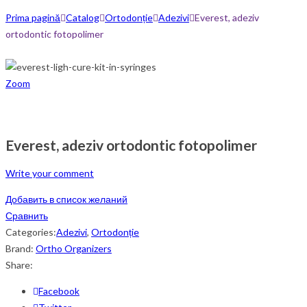
Prima pagină
Catalog
Ortodonție
Adezivi
Everest, adeziv
ortodontic fotopolimer
Zoom
Everest, adeziv ortodontic fotopolimer
Write your comment
Добавить в список желаний
Сравнить
Categories:
Adezivi
,
Ortodonție
Brand:
Ortho Organizers
Share:
Facebook