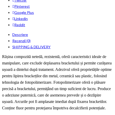
Twitter
Pinterest
Google Plus
Linkedin
Reddit
Descriere
Recenzii (0)
SHIPPING & DELIVERY
Rășina compozită netedă, rezistentă, oferă caracteristici ideale de
manipulare, care e
xclude
deplasare
a
bracketului și permite curățarea
ușoară a
dintelui după tratament
. Adezivul oferă proprietățile optime
pentru lipirea
brackeților
din metal, ceramică sau plastic, folosind
tehnologia de
fotopolimerizare
. Fotopolimerizare oferă o plăsare
precisă a bracketului, permițând un timp suficient de lucru. Produce
o adeziune puternică, care de asemenea prevede și
o
dezlipire
ușoară. Arcurile pot fi amplasate imediat după fixarea bracketilor.
Conține fluor pentru protejarea împotriva decalcifierii potențiale.