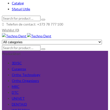
Catalog
Sfaturi Utile
Telefon de contact: +373 78 777 100
Wishlist (0)
Producători
3DISC
Curaprox
Ortho Technology
Ortho Organizers
MRC
DTC
UNIVET
DENTAID