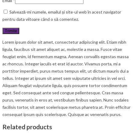
Email
*
Salvează-mi numele, emailul și site-ul web în acest navigator
pentru data viitoare când o să comentez.
Lorem ipsum dolor sit amet, consectetur adipiscing elit. Etiam nibh
ligula, faucibus sit amet aliquet ac, molestie a massa. Fusce vitae
feugiat enim, id fermentum magna. Aenean convallis egestas massa
ac rhoncus. Integer iaculis et erat id auctor. Vivamus porta, mi a
porttitor imperdiet, purus metus tempus elit, ut dictum mauris dui a
tellus. Integer at ipsum sit amet sem vulputate ultricies in vel orci.
Aliquam feugiat vulputate ligula, quis posuere tortor condimentum
eget. Sed consequat ante sed congue pellentesque. Cras massa
purus, venenatis in eros at, vestibulum finibus sapien. Nunc sodales
facilisis tortor, sit amet scelerisque metus pharetra at. Proin efficitur
consequat ipsum quis scelerisque. Quisque ac venenatis purus.
Related products