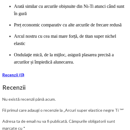
Arată similar cu ar
cu
r
i
le obișnuite din
Ni-Ti
atunci când sunt
în gură
Preț economic comparativ cu alte ar
curile
de frecare
redusă
Arcul nostru cu c
ea mai mare forță, de titan super nichel
elastic
O
ndulaţie
mică
, de la mijloc, asigură plasarea precisă a
arcu
rilor și împiedică alunecarea.
Recenzii (0)
Recenzii
Nu există recenzii până acum.
Fii primul care adaugi o recenzie la „Arcuri super elastice negre Ti ™”
Adresa ta de email nu va fi publicată.
Câmpurile obligatorii sunt
marcate cu
*