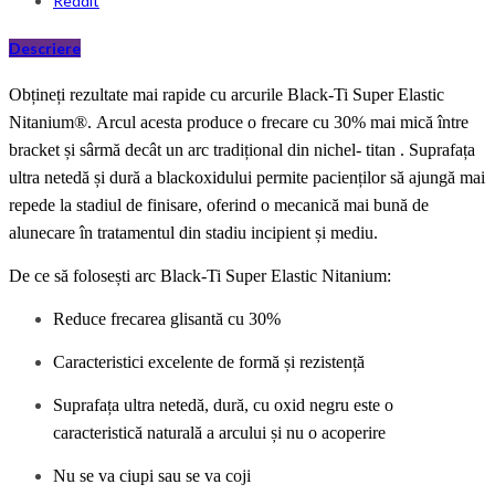
Reddit
Descriere
Obțineți rezultate mai rapide cu ar
curi
le Black-Ti Super Elastic
Nitanium®.
Arcul acesta
produce o frecare cu 30% mai mică între
bracket și sârmă decât un arc tradițional din nichel- titan . Suprafața
ultra
neted
ă și dură a blackoxidului permite pacienților să ajungă mai
repede la stadiul de finisare, oferind o mecanică mai bună de
alunecare în tratamentul din stadiu incipient și mediu.
De ce să folosești
arc
Black-Ti Super Elastic Nitanium:
Reduce frecarea glisantă cu 30%
Caracteristici excelente de formă și rezistență
Suprafața ultra netedă, dură, cu oxid negru este o
caracteristică naturală a arcului și nu o acoperire
Nu se va ciupi sau se va coji