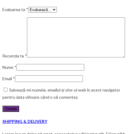
Evaluarea ta
*
Recenzia ta
*
Nume
*
Email
*
Salvează-mi numele, emailul și site-ul web în acest navigator
pentru data viitoare când o să comentez.
SHIPPING & DELIVERY
Lorem ipsum dolor sit amet, consectetur adipiscing elit. Etiam nibh