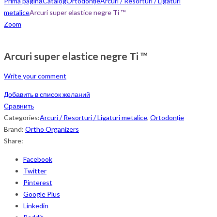
Prima pagină
Catalog
Ortodonție
Arcuri / Resorturi / Ligaturi
metalice
Arcuri super elastice negre Ti ™
Zoom
Arcuri super elastice negre Ti ™
Write your comment
Добавить в список желаний
Сравнить
Categories:
Arcuri / Resorturi / Ligaturi metalice
,
Ortodonție
Brand:
Ortho Organizers
Share:
Facebook
Twitter
Pinterest
Google Plus
Linkedin