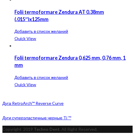
Folii termoformare Zendura AT 0.38mm
(.015″)x125mm
Добавить в список желаний
Quick View
Folii termoformare Zendura 0,625 mm, 0,76 mm, 1
mm
Добавить в список желаний
Quick View
Дуга RetroArch™ Reverse Curve
Дуги суперэластичные черные Ti ™
Copyright
2019
Techno Dent
. All Right Reserved.