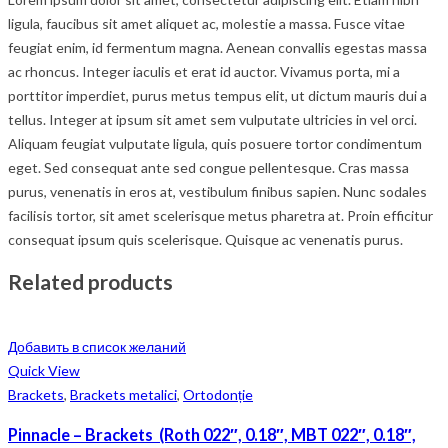
ligula, faucibus sit amet aliquet ac, molestie a massa. Fusce vitae
feugiat enim, id fermentum magna. Aenean convallis egestas massa
ac rhoncus. Integer iaculis et erat id auctor. Vivamus porta, mi a
porttitor imperdiet, purus metus tempus elit, ut dictum mauris dui a
tellus. Integer at ipsum sit amet sem vulputate ultricies in vel orci.
Aliquam feugiat vulputate ligula, quis posuere tortor condimentum
eget. Sed consequat ante sed congue pellentesque. Cras massa
purus, venenatis in eros at, vestibulum finibus sapien. Nunc sodales
facilisis tortor, sit amet scelerisque metus pharetra at. Proin efficitur
consequat ipsum quis scelerisque. Quisque ac venenatis purus.
Related products
Добавить в список желаний
Quick View
Brackets
,
Brackets metalici
,
Ortodonție
Pinnacle – Brackets (Roth 022″, 0.18″, MBT 022″, 0.18″,