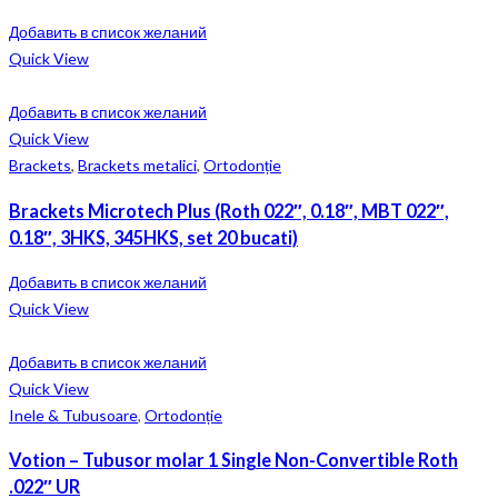
Добавить в список желаний
Quick View
Добавить в список желаний
Quick View
Brackets
,
Brackets metalici
,
Ortodonție
Brackets Microtech Plus (Roth 022″, 0.18″, MBT 022″,
0.18″, 3HKS, 345HKS, set 20 bucati)
Добавить в список желаний
Quick View
Добавить в список желаний
Quick View
Inele & Tubusoare
,
Ortodonție
Votion – Tubusor molar 1 Single Non-Convertible Roth
.022″ UR