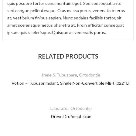
quis posuere tortor condimentum eget. Sed consequat ante
sed congue pellentesque. Cras massa purus, venenatis in eros
at, vestibulum finibus sapien. Nunc sodales facilisis tortor, sit
amet scelerisque metus pharetra at. Proin efficitur consequat
ipsum quis scelerisque. Quisque ac venenatis purus.
RELATED PRODUCTS
Inele & Tubusoare
,
Ortodonție
Votion – Tubusor molar 1 Single Non-Convertible MBT .022″ LL
Laborator
,
Ortodonție
Dreve Drufomat scan