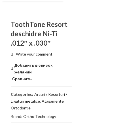
ToothTone Resort
deschidre Ni-Ti
.012″ x .030″
Write your comment
Добавить в список
желаний
Сравнить
Categories:
Arcuri / Resorturi /
Ligaturi metalice
,
Atașamente
,
Ortodonție
Brand:
Ortho Technology