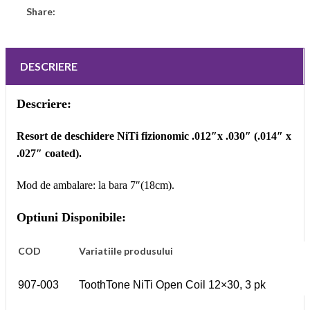
Share:
DESCRIERE
Descriere:
Resort de deschidere NiTi fizionomic .012″x .030″ (.014″ x
.027″ coated).
Mod de ambalare: la bara 7″(18cm).
Optiuni Disponibile:
COD
Variatiile produsului
907-003
ToothTone NiTi Open Coil 12×30, 3 pk