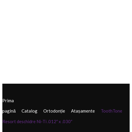
Prima
pagină
Catalog
Ortodonție
Atașamente
ToothTone
Resort deschidre Ni-Ti .012″ x .030″