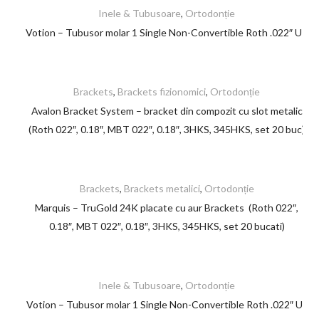
Inele & Tubusoare
,
Ortodonție
Votion – Tubusor molar 1 Single Non-Convertible Roth .022″ UR
Brackets
,
Brackets fizionomici
,
Ortodonție
Avalon Bracket System – bracket din compozit cu slot metalic
(Roth 022″, 0.18″, MBT 022″, 0.18″, 3HKS, 345HKS, set 20 buc)
Brackets
,
Brackets metalici
,
Ortodonție
Marquis – TruGold 24K placate cu aur Brackets (Roth 022″,
0.18″, MBT 022″, 0.18″, 3HKS, 345HKS, set 20 bucati)
Inele & Tubusoare
,
Ortodonție
Votion – Tubusor molar 1 Single Non-Convertible Roth .022″ UL