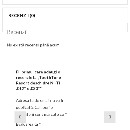
RECENZII (0)
Recenzii
Nu există recenzii până acum.
Fii primul care adaugi o
recenzie la „ToothTone
Resort deschidre Ni-Ti
.012″ x .030″”
Adresa ta de email nu va fi
publicată.
Câmpurile
obligatorii sunt marcate cu
*
Evaluarea ta
*