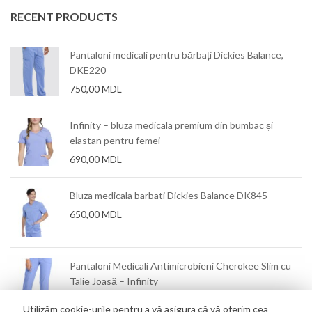
RECENT PRODUCTS
Pantaloni medicali pentru bărbați Dickies Balance,
DKE220
750,00
MDL
Infinity – bluza medicala premium din bumbac și
elastan pentru femei
690,00
MDL
Bluza medicala barbati Dickies Balance DK845
650,00
MDL
mm
Pantaloni Medicali Antimicrobieni Cherokee Slim cu
Talie Joasă – Infinity
550,00
MDL
Utilizăm cookie-urile pentru a vă asigura că vă oferim cea