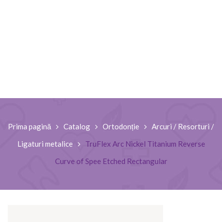
Prima pagină
Catalog
Ortodonție
Arcuri / Resorturi /
Ligaturi metalice
TruFlex Arc Nickel Titanium Reverse
Curve of Spee Etched Rectangular