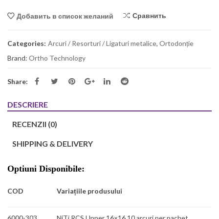
Сравнить
Добавить в список желаний
Categories:
Arcuri / Resorturi / Ligaturi metalice
,
Ortodonție
Brand:
Ortho Technology
Share:
DESCRIERE
RECENZII (0)
SHIPPING & DELIVERY
Optiuni Disponibile:
COD
Variațiile produsului
6000-303
NiTi RCS Upper 16×16 10
arcuri per pachet