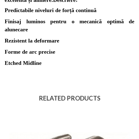
excelentă și aliniere.
Descriere:
Predictabile niveluri de forță continuă
Finisaj luminos pentru o mecanică optimă de
alunecare
Rezistent la deformare
Forme de arc precise
Etched Midline
RELATED PRODUCTS