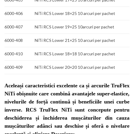
6000-406
NiTi RCS Lower 18×25 10
arcuri per pachet
6000-407
NiTi RCS Lower 19×25 10
arcuri per pachet
6000-408
NiTi RCS Lower 21×25 10
arcuri per pachet
6000-410
NiTi RCS Lower 18×18 10
arcuri per pachet
6000-409
NiTi RCS Lower 20×20 10
arcuri per pachet
Aceleași caracteristici excelente ca și
arcurile
TruFlex
NiTi obișnuite care combină avantajele super-elastice,
nivelurile de forță continuă și beneficiile unei curbe
inverse. RCS TruFlex NiTi sunt concepute pentru
deschiderea și închiderea mușcăturilor din cauza
mușcăturilor adânci sau deschise și oferă o nivelare