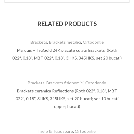
RELATED PRODUCTS
Brackets
,
Brackets metalici
,
Ortodonție
Marquis – TruGold 24K placate cu aur Brackets (Roth
022″, 0.18″, MBT 022″, 0.18″, 3HKS, 345HKS, set 20 bucati)
Brackets
,
Brackets fizionomici
,
Ortodonție
Brackets ceramica Reflections (Roth 022″, 0.18″, MBT
022″, 0.18″, 3HKS, 345HKS, set 20 bucati; set 10 bucati
upper; bucati)
Inele & Tubusoare
,
Ortodonție