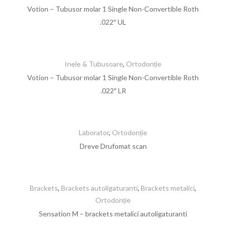
Votion – Tubusor molar 1 Single Non-Convertible Roth
.022″ UL
Inele & Tubusoare
,
Ortodonție
Votion – Tubusor molar 1 Single Non-Convertible Roth
.022″ LR
Laborator
,
Ortodonție
Dreve Drufomat scan
Brackets
,
Brackets autoligaturanti
,
Brackets metalici
,
Ortodonție
Sensation M – brackets metalici autoligaturanti