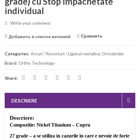
grade) cu Stop impachetate
individual
Write your comment
Сравнить
Добавить в список желаний
Categories:
Arcuri / Resorturi / Ligaturi metalice
,
Ortodonție
Brand:
Ortho Technology
Share:
DESCRIERE
Descriere:
Compozitie: Nickel Titanium – Cupru
27 grade – a se utiliza in cazurile in care e nevoie de forte