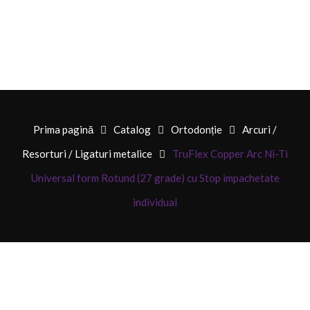
Prima pagină
Catalog
Ortodonție
Arcuri /
Resorturi / Ligaturi metalice
TruFlex Copper Arc Ni-Ti
Universal form Rotund (27 grade) cu Stop impachetate
individual