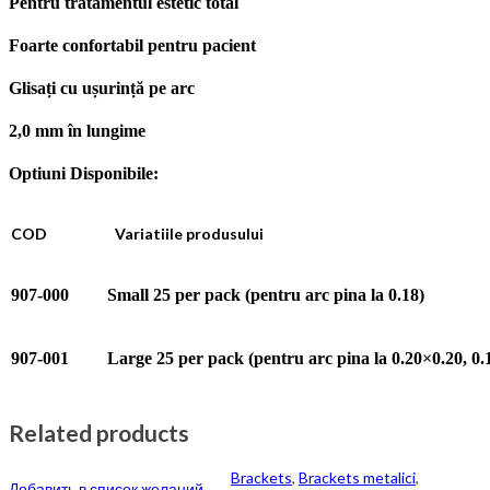
Pentru tratamentul estetic total
Foarte confortabil pentru pacient
Glisați cu ușurință pe arc
2,0 mm în lungime
Optiuni Disponibile:
COD
Variatiile produsului
907-000
Small 25 per pack (pentru arc pina la 0.18)
907-001
Large 25 per pack (pentru arc pina la 0.20×0.20, 0.
Related products
Brackets
,
Brackets metalici
,
Добавить в список желаний