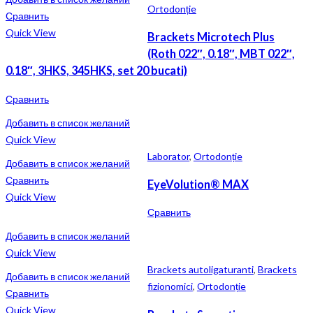
Ortodonție
Сравнить
Quick View
Brackets Microtech Plus
(Roth 022″, 0.18″, MBT 022″,
0.18″, 3HKS, 345HKS, set 20 bucati)
Сравнить
Добавить в список желаний
Quick View
Laborator
,
Ortodonție
Добавить в список желаний
Сравнить
EyeVolution® MAX
Quick View
Сравнить
Добавить в список желаний
Quick View
Brackets autoligaturanti
,
Brackets
Добавить в список желаний
fizionomici
,
Ortodonție
Сравнить
Quick View