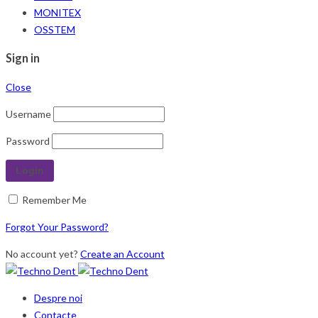
MONITEX
OSSTEM
Sign in
Close
Username
Password
Remember Me
Forgot Your Password?
No account yet?
Create an Account
Despre noi
Contacte