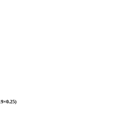
19×0.25)