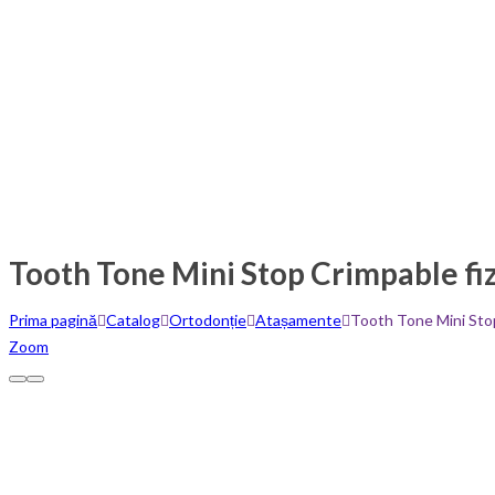
Tooth Tone Mini Stop Crimpable f
Prima pagină
Catalog
Ortodonție
Atașamente
Tooth Tone Mini Sto
Zoom