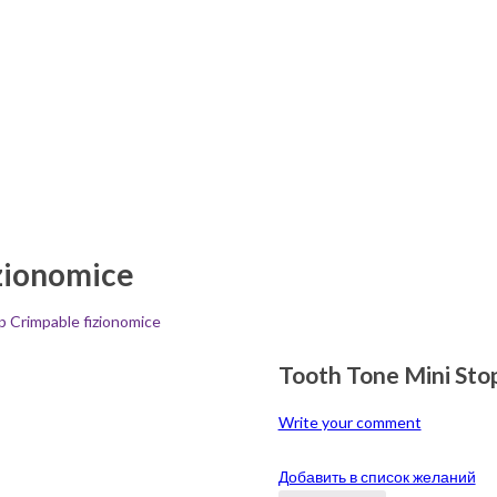
izionomice
p Crimpable fizionomice
Tooth Tone Mini Sto
Write your comment
Добавить в список желаний