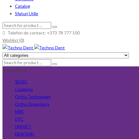
Catalog
Sfaturi Utile
Telefon de contact: +373 78 777 100
Wishlist (0)
Producători
3DISC
Curaprox
Ortho Technology
Ortho Organizers
MRC
DTC
UNIVET
DENTAID