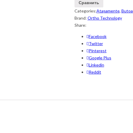
Сравнить
Categories:
Atașamente
,
Butoan
Brand:
Ortho Technology
Share:
Facebook
Twitter
Pinterest
Google Plus
Linkedin
Reddit