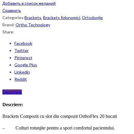
Добавить в список желаний
Сравнить
Categories:
Brackets
,
Brackets fizionomici
,
Ortodonție
Brand:
Ortho Technology
Share:
Facebook
Twitter
Pinterest
Google Plus
Linkedin
Reddit
Descriere
Descriere:
Brackets Compozit cu slot din compozit OrthoFlex 20 bucati
– Colturi rotunjite pentru a spori comfortul pacientului.