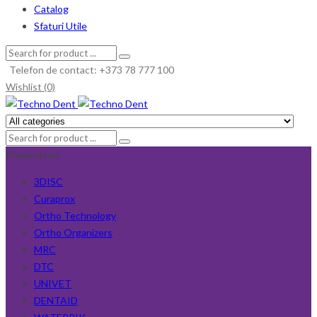
Catalog
Sfaturi Utile
Telefon de contact: +373 78 777 100
Wishlist (0)
Producători
3DISC
Curaprox
Ortho Technology
Ortho Organizers
MRC
DTC
UNIVET
DENTAID