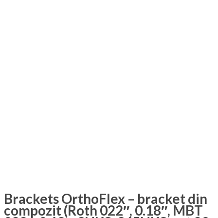
Brackets OrthoFlex – bracket din
compozit (Roth 022″, 0.18″, MBT