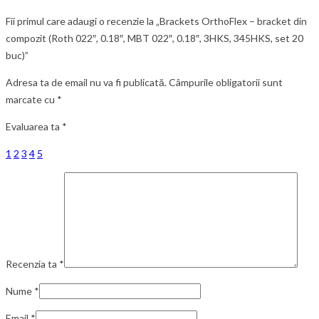
Fii primul care adaugi o recenzie la „Brackets OrthoFlex – bracket din
compozit (Roth 022″, 0.18″, MBT 022″, 0.18″, 3HKS, 345HKS, set 20
buc)”
Adresa ta de email nu va fi publicată.
Câmpurile obligatorii sunt
marcate cu
*
Evaluarea ta
*
1
2
3
4
5
Recenzia ta
*
Nume
*
Email
*