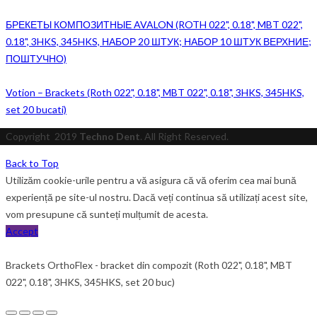
БРЕКЕТЫ КОМПОЗИТНЫЕ AVALON (ROTH 022", 0.18", MBT 022",
0.18", 3HKS, 345HKS, НАБОР 20 ШТУК; НАБОР 10 ШТУК ВЕРХНИЕ;
ПОШТУЧНО)
Votion – Brackets (Roth 022", 0.18", MBT 022", 0.18", 3HKS, 345HKS,
set 20 bucati)
Copyright
2019
Techno Dent
. All Right Reserved.
Back to Top
Utilizăm cookie-urile pentru a vă asigura că vă oferim cea mai bună
experiență pe site-ul nostru. Dacă veți continua să utilizați acest site,
vom presupune că sunteți mulțumit de acesta.
Accept
Brackets OrthoFlex - bracket din compozit (Roth 022", 0.18", MBT
022", 0.18", 3HKS, 345HKS, set 20 buc)