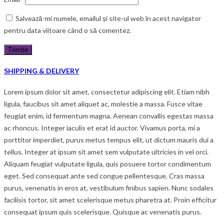
Salvează-mi numele, emailul și site-ul web în acest navigator
pentru data viitoare când o să comentez.
SHIPPING & DELIVERY
Lorem ipsum dolor sit amet, consectetur adipiscing elit. Etiam nibh
ligula, faucibus sit amet aliquet ac, molestie a massa. Fusce vitae
feugiat enim, id fermentum magna. Aenean convallis egestas massa
ac rhoncus. Integer iaculis et erat id auctor. Vivamus porta, mi a
porttitor imperdiet, purus metus tempus elit, ut dictum mauris dui a
tellus. Integer at ipsum sit amet sem vulputate ultricies in vel orci.
Aliquam feugiat vulputate ligula, quis posuere tortor condimentum
eget. Sed consequat ante sed congue pellentesque. Cras massa
purus, venenatis in eros at, vestibulum finibus sapien. Nunc sodales
facilisis tortor, sit amet scelerisque metus pharetra at. Proin efficitur
consequat ipsum quis scelerisque. Quisque ac venenatis purus.