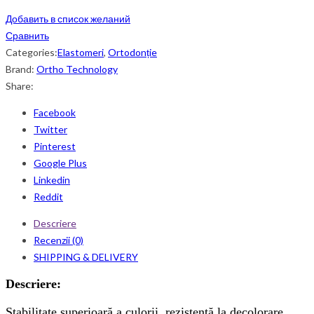
Добавить в список желаний
Сравнить
Categories:
Elastomeri
,
Ortodonție
Brand:
Ortho Technology
Share:
Facebook
Twitter
Pinterest
Google Plus
Linkedin
Reddit
Descriere
Recenzii (0)
SHIPPING & DELIVERY
Descriere:
Stabilitate superioară a culorii, rezistentă la decolorare