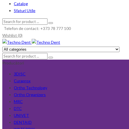
Catalog
Sfaturi Utile
Telefon de contact: +373 78 777 100
Wishlist (0)
Producători
3DISC
Curaprox
Ortho Technology
Ortho Organizers
MRC
DTC
UNIVET
DENTAID