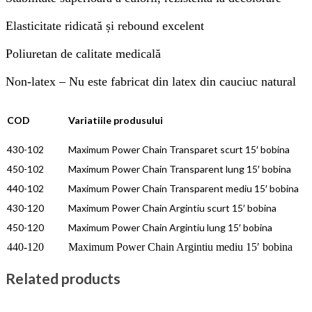
Elasticitate ridicată și rebound excelent
Poliuretan de calitate medicală
Non-latex – Nu este fabricat din latex din cauciuc natural
COD
Variatiile produsului
430-
1
02
Maximum Power
Chain
Transparet scurt
15′ bobina
450-
1
02
Maximum Power
Chain
Transparent lung
15′ bobina
440-
1
02
Maximum Power
Chain
Transparent mediu
15′ bobina
430-
1
20
Maximum Power
Chain
Argintiu scurt
15′ bobina
450-
1
20
Maximum Power Chain Argintiu lung
15′ bobina
440-
1
20
Maximum Power
Chain
Argintiu mediu
15′ bobina
Related products