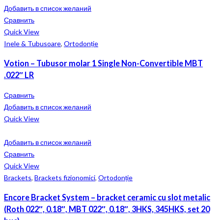
Добавить в список желаний
Сравнить
Quick View
Inele & Tubusoare
,
Ortodonție
Votion – Tubusor molar 1 Single Non-Convertible MBT
.022″ LR
Сравнить
Добавить в список желаний
Quick View
Добавить в список желаний
Сравнить
Quick View
Brackets
,
Brackets fizionomici
,
Ortodonție
Encore Bracket System – bracket ceramic cu slot metalic
(Roth 022″, 0.18″, MBT 022″, 0.18″, 3HKS, 345HKS, set 20