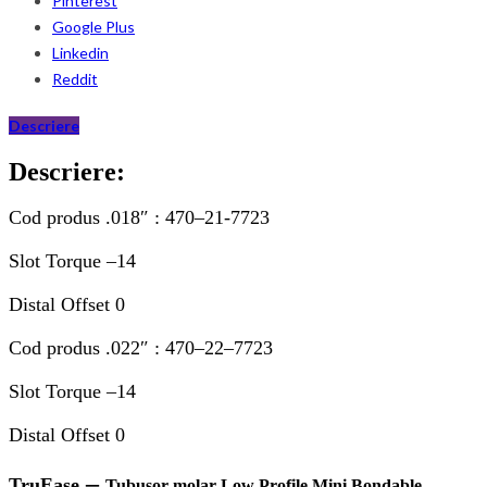
Pinterest
Google Plus
Linkedin
Reddit
Descriere
Descriere:
Cod produs .018″ :
470
–
2
1-
7723
Slot Torque –
14
Distal Offset
0
Cod produs .022″ :
470
–
2
2
–
7723
Slot Torque –
14
Distal Offset
0
–
TruEase
Tubusor molar
Low Profile Mini Bondable