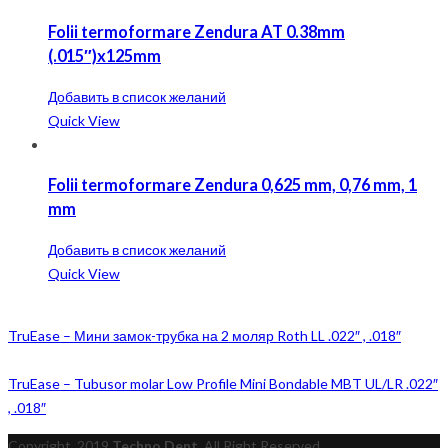
Folii termoformare Zendura AT 0.38mm
(.015″)x125mm
Добавить в список желаний
Quick View
Folii termoformare Zendura 0,625 mm, 0,76 mm, 1
mm
Добавить в список желаний
Quick View
TruEase – Мини замок-трубка на 2 моляр Roth LL .022″ , .018″
TruEase – Tubusor molar Low Profile Mini Bondable MBT UL/LR .022″
, .018″
Copyright
2019
Techno Dent
. All Right Reserved.