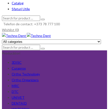
Catalog
Sfaturi Utile
Telefon de contact: +373 78 777 100
Wishlist (0)
Producători
3DISC
Curaprox
Ortho Technology
Ortho Organizers
MRC
DTC
UNIVET
DENTAID