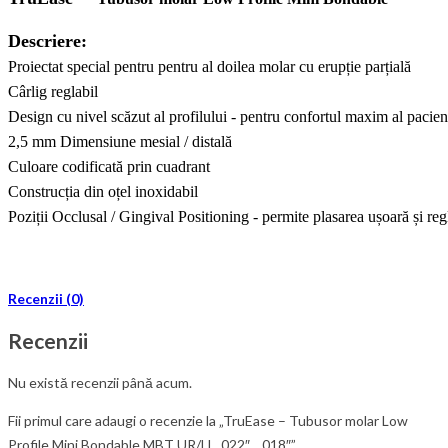
Descriere:
Proiectat special pentru pentru al doilea molar cu erupție parțială
Cârlig reglabil
Design cu nivel scăzut al profilului - pentru confortul maxim al pacien
2,5 mm Dimensiune mesial / distală
Culoare codificată prin cuadrant
Construcția din oțel inoxidabil
Poziții Occlusal / Gingival Positioning - permite plasarea ușoară și re
Recenzii (0)
Recenzii
Nu există recenzii până acum.
Fii primul care adaugi o recenzie la „TruEase – Tubusor molar Low
Profile Mini Bondable MBT UR/LL .022″ , .018″”