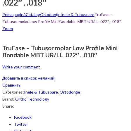
.022″ , .018″
Prima pagină
Catalog
Ortodonție
Inele & Tubusoare
TruEase –
Tubusor molar Low Profile Mini Bondable MBT UR/LL .022″ , .018″
Zoom
TruEase – Tubusor molar Low Profile Mini
Bondable MBT UR/LL .022″ , .018″
Write your comment
Добавить в список желаний
Сравнить
Categories:
Inele & Tubusoare
,
Ortodonție
Brand:
Ortho Technology
Share:
Facebook
Twitter