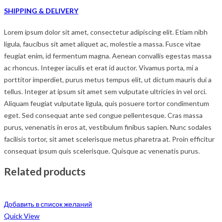
SHIPPING & DELIVERY
Lorem ipsum dolor sit amet, consectetur adipiscing elit. Etiam nibh
ligula, faucibus sit amet aliquet ac, molestie a massa. Fusce vitae
feugiat enim, id fermentum magna. Aenean convallis egestas massa
ac rhoncus. Integer iaculis et erat id auctor. Vivamus porta, mi a
porttitor imperdiet, purus metus tempus elit, ut dictum mauris dui a
tellus. Integer at ipsum sit amet sem vulputate ultricies in vel orci.
Aliquam feugiat vulputate ligula, quis posuere tortor condimentum
eget. Sed consequat ante sed congue pellentesque. Cras massa
purus, venenatis in eros at, vestibulum finibus sapien. Nunc sodales
facilisis tortor, sit amet scelerisque metus pharetra at. Proin efficitur
consequat ipsum quis scelerisque. Quisque ac venenatis purus.
Related products
Добавить в список желаний
Quick View