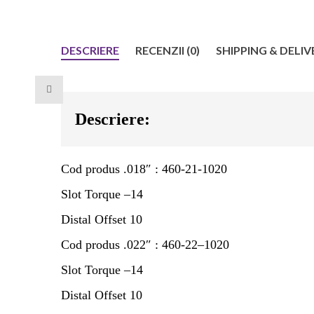
DESCRIERE
RECENZII (0)
SHIPPING & DELIV
Descriere:
Cod produs .018″ : 460-
2
1-
1
020
Slot Torque –
14
Distal Offset
10
Cod produs .022″ : 460-
22
–
1
020
Slot Torque –
14
Distal Offset
10