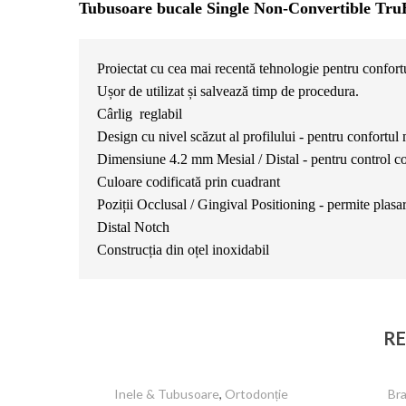
Tubusoare bucale Single Non-Convertible
Tru
Proiectat cu cea mai recentă tehnologie pentru confortu
Ușor de utilizat și salvează timp de procedura.
Cârlig  reglabil
Design cu nivel scăzut al profilului - pentru confortul
Dimensiune 4.2 mm Mesial / Distal - pentru control co
Culoare codificată prin cuadrant
Poziții Occlusal / Gingival Positioning - permite plasa
Distal Notch
Construcția din oțel inoxidabil
RE
Inele & Tubusoare
,
Ortodonție
Br