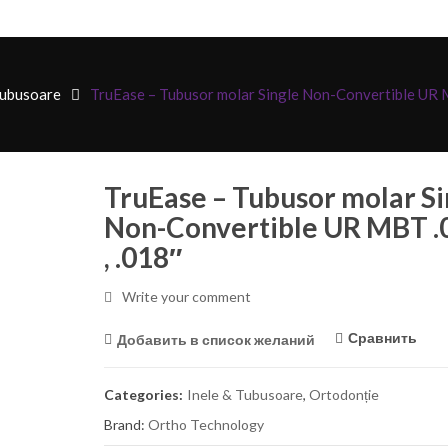
Tubusoare
TruEase – Tubusor molar Single Non-Convertible UR M
TruEase – Tubusor molar Si
Non-Convertible UR MBT .
, .018″
Pantaloni medicali pentru bărbați Dickies
Bluza medicala dama, stre
Balance, DKE220
Infinity
Write your comment
750,00
MDL
550,00
MDL
Сравнить
Добавить в список желаний
Infinity – bluza medicala premium din
Folii termoformare Zendu
bumbac și elastan pentru femei
Categories:
Inele & Tubusoare
,
Ortodonție
690,00
MDL
Folii termoformare Zendu
Brand:
Ortho Technology
(.015″)x125mm