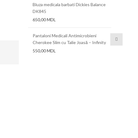
Bluza medicala barbati Dickies Balance
DK845
a 0,625 mm,
Folii term
650,00
MDL
0,76 mm, 1
Pantaloni Medicali Antimicrobieni
Cherokee Slim cu Talie Joasă – Infinity
550,00
MDL