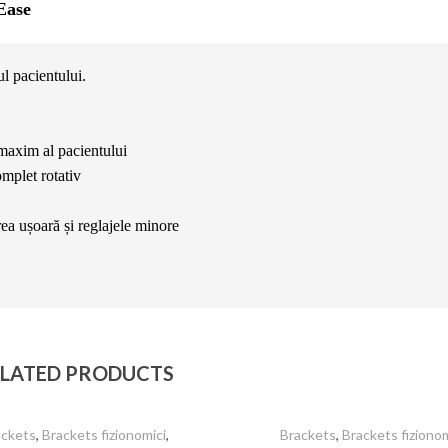
Ease
l pacientului.
 maxim al pacientului
mplet rotativ
rea ușoară și reglajele minore
LATED PRODUCTS
ackets
,
Brackets fizionomici
,
Brackets
,
Brackets fizionom