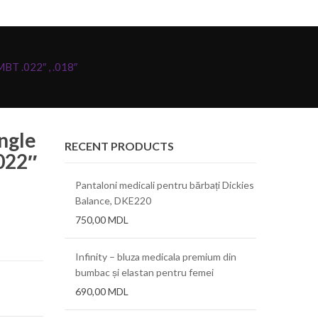
BT .022″ , .018″
ngle
RECENT PRODUCTS
022″
tch, Cherokee
Pantaloni medicali pentru bărbați Dickies
Bluza medic
Balance, DKE220
Infinity
750,00
MDL
550,00
MD
ra FLX 0.76mm
Infinity – bluza medicala premium din
Folii term
bumbac și elastan pentru femei
690,00
MDL
ra AT 0.38mm
Folii term
(.015″)x12