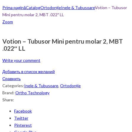
Prima pagină
Catalog
Ortodonție
Inele & Tubusoare
Votion – Tubusor
Mini pentru molar 2, MBT .022″ LL
Zoom
Votion – Tubusor Mini pentru molar 2, MBT
.022″ LL
Write your comment
Добавить в список желаний
Сравнить
Categories:
Inele & Tubusoare
,
Ortodonție
Brand:
Ortho Technology
Share:
Facebook
Twitter
Pinterest