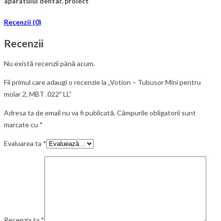
aparatului dentar, proiect
Recenzii (0)
Recenzii
Nu există recenzii până acum.
Fii primul care adaugi o recenzie la „Votion – Tubusor Mini pentru
molar 2, MBT .022″ LL”
Adresa ta de email nu va fi publicată.
Câmpurile obligatorii sunt
marcate cu
*
Evaluarea ta
*
Recenzia ta
*