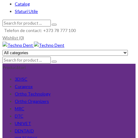
Catalog
Sfaturi Utile
Telefon de contact: +373 78 777 100
Wishlist (0)
Producători
3DISC
Curaprox
Ortho Technology
Ortho Organizers
MRC
DTC
UNIVET
DENTAID