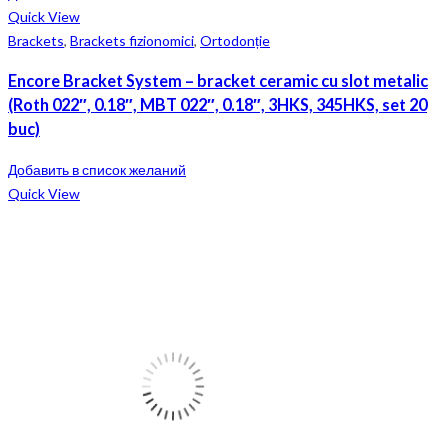
Quick View
Brackets
,
Brackets fizionomici
,
Ortodonție
Encore Bracket System – bracket ceramic cu slot metalic
(Roth 022″, 0.18″, MBT 022″, 0.18″, 3HKS, 345HKS, set 20
buc)
Добавить в список желаний
Quick View