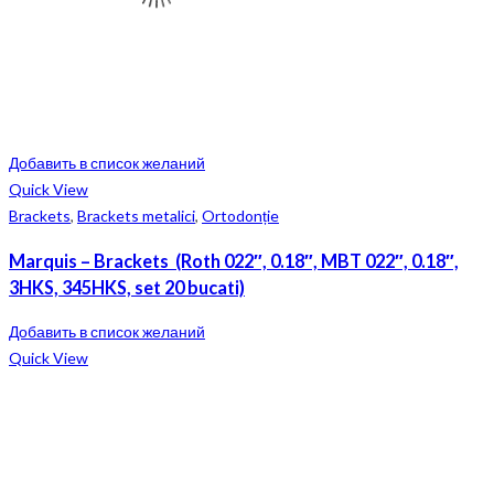
Добавить в список желаний
Quick View
Brackets
,
Brackets metalici
,
Ortodonție
Marquis – Brackets (Roth 022″, 0.18″, MBT 022″, 0.18″,
3HKS, 345HKS, set 20 bucati)
Добавить в список желаний
Quick View