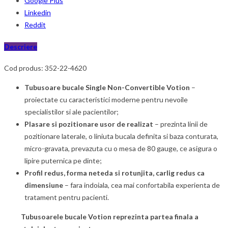
Google Plus
Linkedin
Reddit
Descriere
Cod produs: 352-22-4620
Tubusoare bucale Single Non-Convertible Votion
–
proiectate cu caracteristici moderne pentru nevoile
specialistilor si ale pacientilor;
Plasare si pozitionare usor de realizat
– prezinta linii de
pozitionare laterale, o liniuta bucala definita si baza conturata,
micro-gravata, prevazuta cu o mesa de 80 gauge, ce asigura o
lipire puternica pe dinte;
Profil redus, forma neteda si rotunjita, carlig redus ca
dimensiune
– fara indoiala, cea mai confortabila experienta de
tratament pentru pacienti.
Tubusoarele bucale Votion reprezinta partea finala a