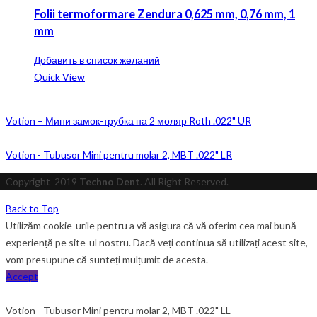
Folii termoformare Zendura 0,625 mm, 0,76 mm, 1
mm
Добавить в список желаний
Quick View
Votion – Мини замок-трубка на 2 моляр Roth .022" UR
Votion - Tubusor Mini pentru molar 2, MBT .022" LR
Copyright
2019
Techno Dent
. All Right Reserved.
Back to Top
Utilizăm cookie-urile pentru a vă asigura că vă oferim cea mai bună
experiență pe site-ul nostru. Dacă veți continua să utilizați acest site,
vom presupune că sunteți mulțumit de acesta.
Accept
Votion - Tubusor Mini pentru molar 2, MBT .022" LL