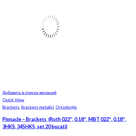
Добавить в список желаний
Quick View
Brackets
,
Brackets metalici
,
Ortodonție
Pinnacle – Brackets (Roth 022″, 0.18″, MBT 022″, 0.18″,
3HKS, 345HKS, set 20 bucati)