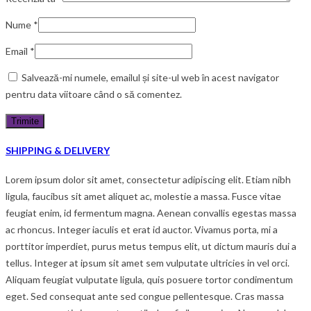
Nume
*
Email
*
Salvează-mi numele, emailul și site-ul web în acest navigator
pentru data viitoare când o să comentez.
SHIPPING & DELIVERY
Lorem ipsum dolor sit amet, consectetur adipiscing elit. Etiam nibh
ligula, faucibus sit amet aliquet ac, molestie a massa. Fusce vitae
feugiat enim, id fermentum magna. Aenean convallis egestas massa
ac rhoncus. Integer iaculis et erat id auctor. Vivamus porta, mi a
porttitor imperdiet, purus metus tempus elit, ut dictum mauris dui a
tellus. Integer at ipsum sit amet sem vulputate ultricies in vel orci.
Aliquam feugiat vulputate ligula, quis posuere tortor condimentum
eget. Sed consequat ante sed congue pellentesque. Cras massa