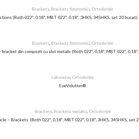
Brackets
,
Brackets fizionomici
,
Ortodonție
tions (Roth 022″, 0.18″, MBT 022″, 0.18″, 3HKS, 345HKS, set 20 bucati; 
Brackets
,
Brackets fizionomici
,
Ortodonție
bracket din compozit cu slot metalic (Roth 022″, 0.18″, MBT 022″, 0.18
Laborator
,
Ortodonție
EyeVolution®
Brackets
,
Brackets metalici
,
Ortodonție
cle – Brackets (Roth 022″, 0.18″, MBT 022″, 0.18″, 3HKS, 345HKS, set 2