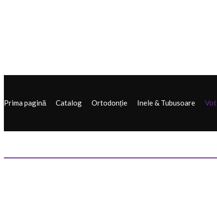
Prima pagină
Catalog
Ortodonție
Inele & Tubusoare
Vot