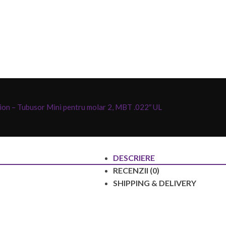
ion – Tubusor Mini pentru molar 2, MBT .022″ UL
DESCRIERE
RECENZII (0)
SHIPPING & DELIVERY