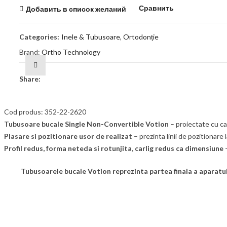
Сравнить
Добавить в список желаний
Categories:
Inele & Tubusoare
,
Ortodonție
Brand:
Ortho Technology
Share:
Cod produs: 352-22-2620
Tubusoare bucale Single Non-Convertible Votion
– proiectate cu car
Plasare si pozitionare usor de realizat
– prezinta linii de pozitionare
Profil redus, forma neteda si rotunjita, carlig redus ca dimensiune
–
Tubusoarele bucale Votion reprezinta partea finala a aparatului