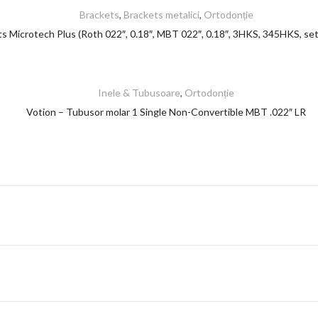
Brackets
,
Brackets metalici
,
Ortodonție
s Microtech Plus (Roth 022″, 0.18″, MBT 022″, 0.18″, 3HKS, 345HKS, set
Inele & Tubusoare
,
Ortodonție
Votion – Tubusor molar 1 Single Non-Convertible MBT .022″ LR