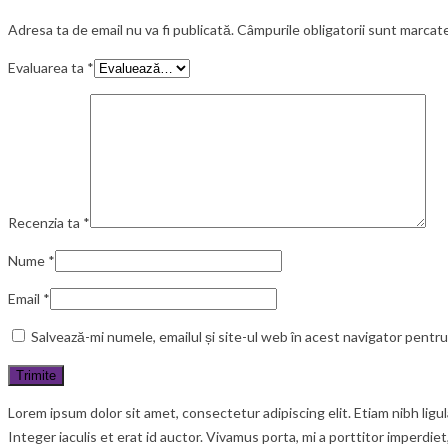
Adresa ta de email nu va fi publicată.
Câmpurile obligatorii sunt marcat
Evaluarea ta
*
Recenzia ta
*
Nume
*
Email
*
Salvează-mi numele, emailul și site-ul web în acest navigator pentr
Lorem ipsum dolor sit amet, consectetur adipiscing elit. Etiam nibh lig
Integer iaculis et erat id auctor. Vivamus porta, mi a porttitor imperdie