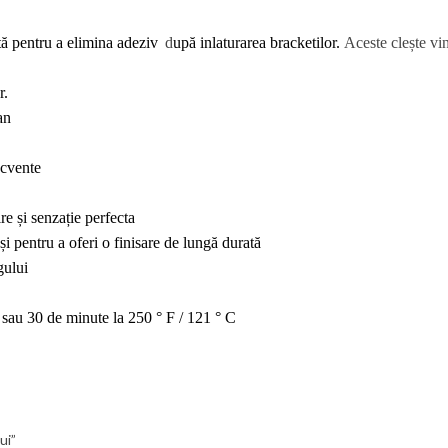
ită pentru a elimina adeziv
d
upă inlaturarea bracketilor.
Aceste clește v
r.
an
ecvente
e și senzație perfecta
i pentru a oferi o finisare de lungă durată
gului
C sau 30 de minute la 250 ° F / 121 ° C
ui”