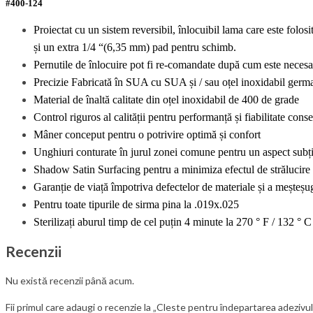
#400-124
Proiectat cu un sistem reversibil, înlocuibil lama care este folos
și un extra 1/4 “(6,35 mm) pad pentru schimb.
Pernutile de înlocuire pot fi re-comandate după cum este necesa
Precizie Fabricată în SUA cu SUA și / sau oțel inoxidabil germ
Material de înaltă calitate din oțel inoxidabil de 400 de grade
Control riguros al calității pentru performanță și fiabilitate cons
Mâner conceput pentru o potrivire optimă și confort
Unghiuri conturate în jurul zonei comune pentru un aspect subțir
Shadow Satin Surfacing pentru a minimiza efectul de strălucire ș
Garanție de viață împotriva defectelor de materiale și a meșteșu
Pentru toate tipurile de sirma pina la
.019x.025
Sterilizați aburul timp de cel puțin 4 minute la 270 ° F / 132 ° 
Recenzii
Nu există recenzii până acum.
Fii primul care adaugi o recenzie la „Cleste pentru îndepartarea adezivul