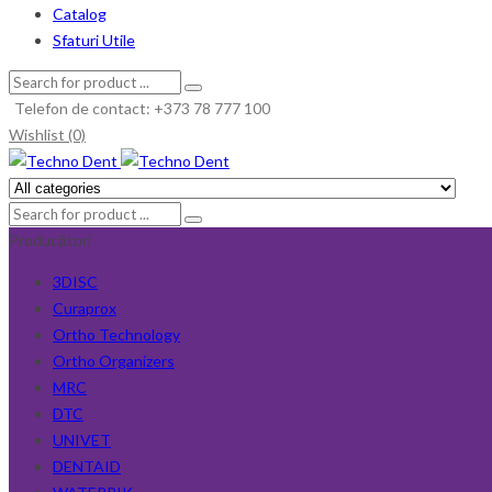
Catalog
Sfaturi Utile
Telefon de contact: +373 78 777 100
Wishlist (0)
Producători
3DISC
Curaprox
Ortho Technology
Ortho Organizers
MRC
DTC
UNIVET
DENTAID