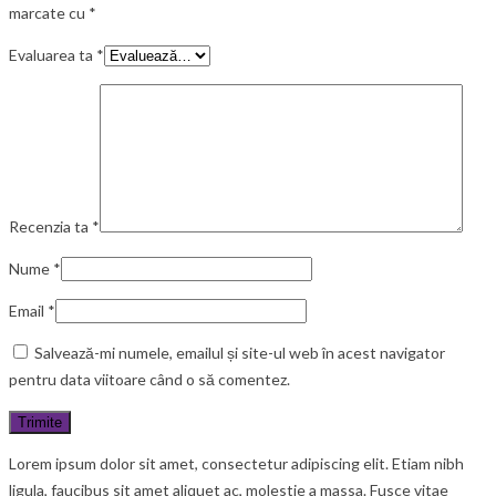
marcate cu
*
Evaluarea ta
*
Recenzia ta
*
Nume
*
Email
*
Salvează-mi numele, emailul și site-ul web în acest navigator
pentru data viitoare când o să comentez.
Lorem ipsum dolor sit amet, consectetur adipiscing elit. Etiam nibh
ligula, faucibus sit amet aliquet ac, molestie a massa. Fusce vitae