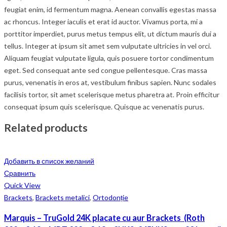
feugiat enim, id fermentum magna. Aenean convallis egestas massa
ac rhoncus. Integer iaculis et erat id auctor. Vivamus porta, mi a
porttitor imperdiet, purus metus tempus elit, ut dictum mauris dui a
tellus. Integer at ipsum sit amet sem vulputate ultricies in vel orci.
Aliquam feugiat vulputate ligula, quis posuere tortor condimentum
eget. Sed consequat ante sed congue pellentesque. Cras massa
purus, venenatis in eros at, vestibulum finibus sapien. Nunc sodales
facilisis tortor, sit amet scelerisque metus pharetra at. Proin efficitur
consequat ipsum quis scelerisque. Quisque ac venenatis purus.
Related products
Добавить в список желаний
Сравнить
Quick View
Brackets
,
Brackets metalici
,
Ortodonție
Marquis – TruGold 24K placate cu aur Brackets (Roth