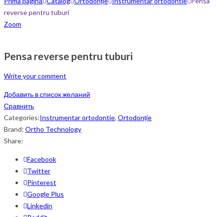
Prima pagină
Catalog
Ortodonție
Instrumentar ortodontie
Pensa
reverse pentru tuburi
Zoom
Pensa reverse pentru tuburi
Write your comment
Добавить в список желаний
Сравнить
Categories:
Instrumentar ortodontie
,
Ortodonție
Brand:
Ortho Technology
Share:
Facebook
Twitter
Pinterest
Google Plus
Linkedin