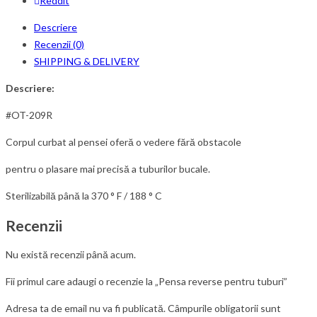
Reddit
Descriere
Recenzii (0)
SHIPPING & DELIVERY
Descriere:
#OT-209R
Corpul curbat al pensei oferă o vedere fără obstacole
pentru o plasare mai precisă a tuburilor bucale.
Sterilizabilă până la 370 ° F / 188 ° C
Recenzii
Nu există recenzii până acum.
Fii primul care adaugi o recenzie la „Pensa reverse pentru tuburi”
Adresa ta de email nu va fi publicată.
Câmpurile obligatorii sunt