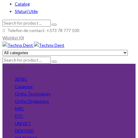
Catalog
Sfaturi Utile
Telefon de contact: +373 78 777 100
Wishlist (0)
Producători
3DISC
Curaprox
Ortho Technology
Ortho Organizers
MRC
DTC
UNIVET
DENTAID