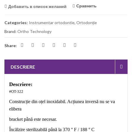
Сравнить
Добавить в список желаний
Categories:
Instrumentar ortodontie
,
Ortodonție
Brand:
Ortho Technology
Share:
DESCRIERE
Descriere:
#OT-322
Construcție din oțel inoxidabil. Acțiunea inversă nu se va
elibera
bracket până este necesar.
Încălzire sterilizabilă până la 370 ° F / 188 ° C