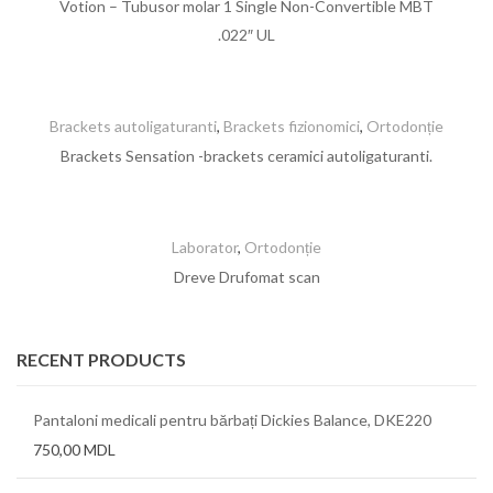
Votion – Tubusor molar 1 Single Non-Convertible MBT
.022″ UL
Brackets autoligaturanti
,
Brackets fizionomici
,
Ortodonție
Brackets Sensation -brackets ceramici autoligaturanti.
Laborator
,
Ortodonție
Dreve Drufomat scan
RECENT PRODUCTS
Pantaloni medicali pentru bărbați Dickies Balance, DKE220
750,00
MDL