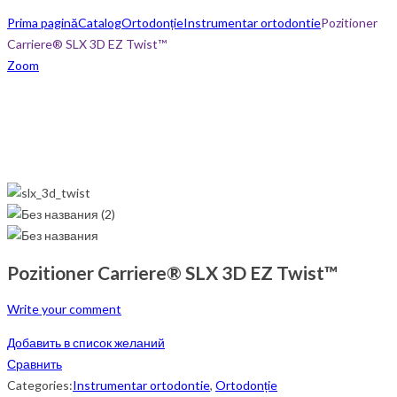
Prima pagină
Catalog
Ortodonție
Instrumentar ortodontie
Pozitioner
Carriere® SLX 3D EZ Twist™
Zoom
Pozitioner Carriere® SLX 3D EZ Twist™
Write your comment
Добавить в список желаний
Сравнить
Categories:
Instrumentar ortodontie
,
Ortodonție