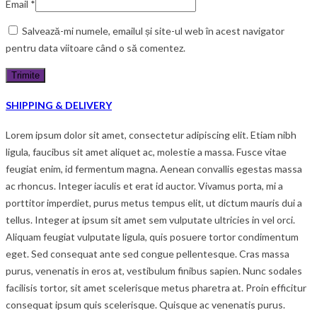
Email
*
Salvează-mi numele, emailul și site-ul web în acest navigator
pentru data viitoare când o să comentez.
SHIPPING & DELIVERY
Lorem ipsum dolor sit amet, consectetur adipiscing elit. Etiam nibh
ligula, faucibus sit amet aliquet ac, molestie a massa. Fusce vitae
feugiat enim, id fermentum magna. Aenean convallis egestas massa
ac rhoncus. Integer iaculis et erat id auctor. Vivamus porta, mi a
porttitor imperdiet, purus metus tempus elit, ut dictum mauris dui a
tellus. Integer at ipsum sit amet sem vulputate ultricies in vel orci.
Aliquam feugiat vulputate ligula, quis posuere tortor condimentum
eget. Sed consequat ante sed congue pellentesque. Cras massa
purus, venenatis in eros at, vestibulum finibus sapien. Nunc sodales
facilisis tortor, sit amet scelerisque metus pharetra at. Proin efficitur
consequat ipsum quis scelerisque. Quisque ac venenatis purus.