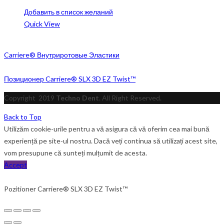
Добавить в список желаний
Quick View
Carriere® Внутриротовые Эластики
Позиционер Carriere® SLX 3D EZ Twist™
Copyright
2019
Techno Dent
. All Right Reserved.
Back to Top
Utilizăm cookie-urile pentru a vă asigura că vă oferim cea mai bună
experiență pe site-ul nostru. Dacă veți continua să utilizați acest site,
vom presupune că sunteți mulțumit de acesta.
Accept
Pozitioner Carriere® SLX 3D EZ Twist™