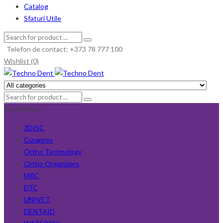
Catalog
Sfaturi Utile
Telefon de contact: +373 78 777 100
Wishlist (0)
Producători
3DISC
Curaprox
Ortho Technology
Ortho Organizers
MRC
DTC
UNIVET
DENTAID