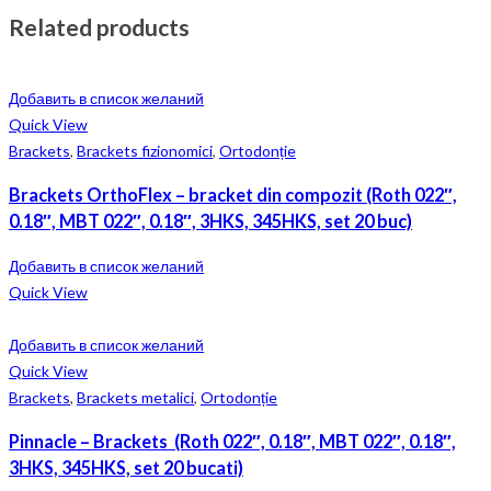
Related products
Добавить в список желаний
Quick View
Brackets
,
Brackets fizionomici
,
Ortodonție
Brackets OrthoFlex – bracket din compozit (Roth 022″,
0.18″, MBT 022″, 0.18″, 3HKS, 345HKS, set 20 buc)
Добавить в список желаний
Quick View
Добавить в список желаний
Quick View
Brackets
,
Brackets metalici
,
Ortodonție
Pinnacle – Brackets (Roth 022″, 0.18″, MBT 022″, 0.18″,
3HKS, 345HKS, set 20 bucati)