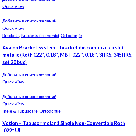
Quick View
Добавить в список желаний
Quick View
Brackets
,
Brackets fizionomici
,
Ortodonție
Avalon Bracket System – bracket din compozit cu slot
metalic (Roth 022″, 0.18″, MBT 022″, 0.18″, 3HKS, 345HKS,
set 20 buc)
Добавить в список желаний
Quick View
Добавить в список желаний
Quick View
Inele & Tubusoare
,
Ortodonție
Votion – Tubusor molar 1 Single Non-Convertible Roth
.022″ UL