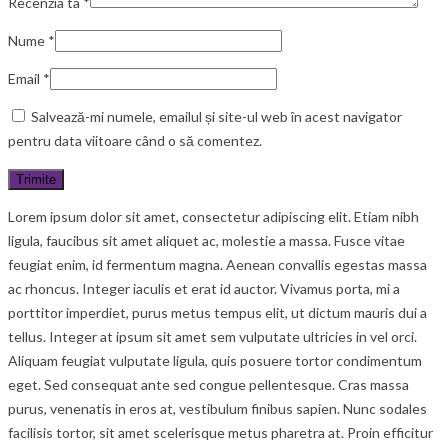
Recenzia ta
*
Nume
*
Email
*
Salvează-mi numele, emailul și site-ul web în acest navigator
pentru data viitoare când o să comentez.
Lorem ipsum dolor sit amet, consectetur adipiscing elit. Etiam nibh
ligula, faucibus sit amet aliquet ac, molestie a massa. Fusce vitae
feugiat enim, id fermentum magna. Aenean convallis egestas massa
ac rhoncus. Integer iaculis et erat id auctor. Vivamus porta, mi a
porttitor imperdiet, purus metus tempus elit, ut dictum mauris dui a
tellus. Integer at ipsum sit amet sem vulputate ultricies in vel orci.
Aliquam feugiat vulputate ligula, quis posuere tortor condimentum
eget. Sed consequat ante sed congue pellentesque. Cras massa
purus, venenatis in eros at, vestibulum finibus sapien. Nunc sodales
facilisis tortor, sit amet scelerisque metus pharetra at. Proin efficitur