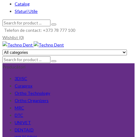
Catalog
Sfaturi Utile
Telefon de contact: +373 78 777 100
Wishlist (0)
Producători
3DISC
Curaprox
Ortho Technology
Ortho Organizers
MRC
DTC
UNIVET
DENTAID