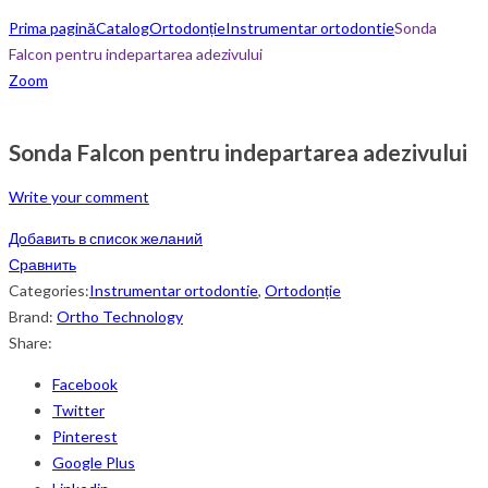
Prima pagină
Catalog
Ortodonție
Instrumentar ortodontie
Sonda
Falcon pentru indepartarea adezivului
Zoom
Sonda Falcon pentru indepartarea adezivului
Write your comment
Добавить в список желаний
Сравнить
Categories:
Instrumentar ortodontie
,
Ortodonție
Brand:
Ortho Technology
Share:
Facebook
Twitter
Pinterest
Google Plus