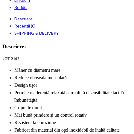
Linkedin
Reddit
Descriere
Recenzii (0)
SHIPPING & DELIVERY
Descriere:
#OT-210
2
Mâner cu diametru mare
Reduce oboseala musculară
Design ușor
Permite o aderență relaxată care oferă o sensibilitate tactilă
îmbunătățită
Gripul texturat
Mai bună prindere și un control rotativ
Rezistent la coroziune
Fabricat din material din oțel inoxidabil de înaltă calitate