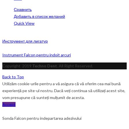
Сравнить
Добавить в список желаний
Quick View
Инструмент для лигатур
Instrument Falcon pentru indoit arcuri
Copyright
2019
Techno Dent
. All Right Reserved.
Back to Top
Utilizăm cookie-urile pentru a vă asigura că vă oferim cea mai bună
experiență pe site-ul nostru. Dacă veți continua să utilizați acest site,
vom presupune că sunteți mulțumit de acesta.
Accept
Sonda Falcon pentru indepartarea adezivului