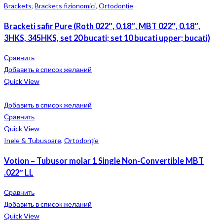
Brackets
,
Brackets fizionomici
,
Ortodonție
Bracketi safir Pure (Roth 022″, 0.18″, MBT 022″, 0.18″,
3HKS, 345HKS, set 20 bucati; set 10 bucati upper; bucati)
Сравнить
Добавить в список желаний
Quick View
Добавить в список желаний
Сравнить
Quick View
Inele & Tubusoare
,
Ortodonție
Votion – Tubusor molar 1 Single Non-Convertible MBT
.022″ LL
Сравнить
Добавить в список желаний
Quick View